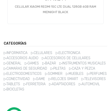
CELULAR XIAOMI REDMI 15C LTE DUAL 128GB 6GB RAM
MIDNIGHT BLACK
CATEGORÍAS
▷INFORMATICA
▷CELULARES
▷ELECTRONICA
▷ACCESORIOS AUDIO
▷ACCESORIOS DE CELULARES
▷GENERAL
▷GAMES
▷BAZAR
▷INSTRUMENTOS MUSICALES
▷CAMARAS DE SEGURIDAD
▷PILETAS
▷CAZA Y PEZCA
▷ELECTRODOMESTICOS
▷SOMMIER
▷MUEBLES
▷PERFUMES
▷CONECTIVIDAD
▷GAME
▷RELOJES SMART
▷TELEVISORES
▷TABLETS
▷FERRETERIA
▷ADAPTADORES
▷AUTOMOVIL
▷BICICLETAS