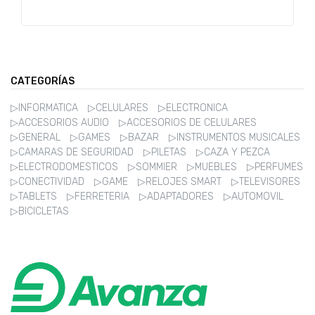
CATEGORÍAS
▷INFORMATICA
▷CELULARES
▷ELECTRONICA
▷ACCESORIOS AUDIO
▷ACCESORIOS DE CELULARES
▷GENERAL
▷GAMES
▷BAZAR
▷INSTRUMENTOS MUSICALES
▷CAMARAS DE SEGURIDAD
▷PILETAS
▷CAZA Y PEZCA
▷ELECTRODOMESTICOS
▷SOMMIER
▷MUEBLES
▷PERFUMES
▷CONECTIVIDAD
▷GAME
▷RELOJES SMART
▷TELEVISORES
▷TABLETS
▷FERRETERIA
▷ADAPTADORES
▷AUTOMOVIL
▷BICICLETAS