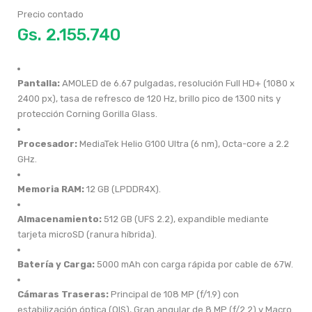
Precio contado
Gs.
Pantalla:
AMOLED de 6.67 pulgadas, resolución Full HD+ (1080 x
2400 px), tasa de refresco de 120 Hz, brillo pico de 1300 nits y
protección Corning Gorilla Glass.
Procesador:
MediaTek Helio G100 Ultra (6 nm), Octa-core a 2.2
GHz.
Memoria RAM:
12 GB (LPDDR4X).
Almacenamiento:
512 GB (UFS 2.2), expandible mediante
tarjeta microSD (ranura híbrida).
Batería y Carga:
5000 mAh con carga rápida por cable de 67W.
Cámaras Traseras:
Principal de 108 MP (f/1.9) con
estabilización óptica (OIS), Gran angular de 8 MP (f/2.2) y Macro