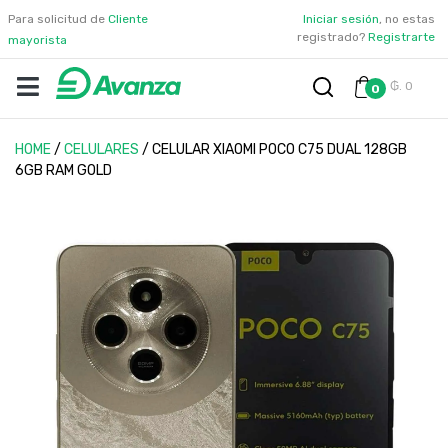
Para solicitud de
Cliente
Iniciar sesión
, no estas
registrado?
Registrarte
mayorista
₲. 0
0
HOME
/
CELULARES
/
CELULAR XIAOMI POCO C75 DUAL 128GB
6GB RAM GOLD