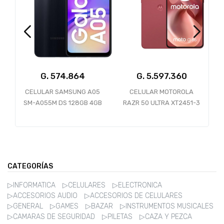
G.
G.
CELULAR SAMSUNG A05
CELULAR MOTOROLA
SM-A055M DS 128GB 4GB
RAZR 50 ULTRA XT2451-3
T
RAM BLACK 1GTA PY-AR-
512GB 12GB 5G MIDNIGHT
UY
BLUE
CATEGORÍAS
▷INFORMATICA
▷CELULARES
▷ELECTRONICA
▷ACCESORIOS AUDIO
▷ACCESORIOS DE CELULARES
▷GENERAL
▷GAMES
▷BAZAR
▷INSTRUMENTOS MUSICALES
▷CAMARAS DE SEGURIDAD
▷PILETAS
▷CAZA Y PEZCA