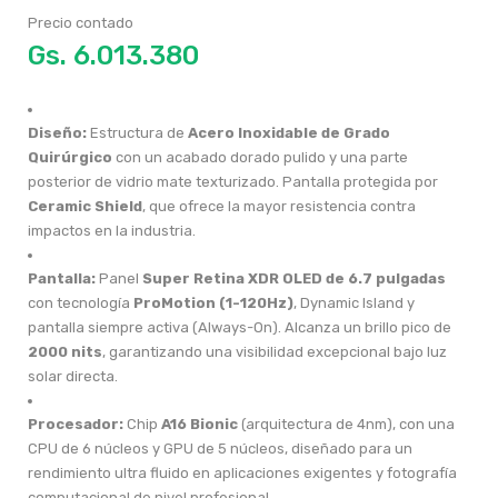
Precio contado
Gs.
6.013.380
Diseño:
Estructura de
Acero Inoxidable de Grado
Quirúrgico
con un acabado dorado pulido y una parte
posterior de vidrio mate texturizado. Pantalla protegida por
Ceramic Shield
, que ofrece la mayor resistencia contra
impactos en la industria.
Pantalla:
Panel
Super Retina XDR OLED de 6.7 pulgadas
con tecnología
ProMotion (1-120Hz)
, Dynamic Island y
pantalla siempre activa (Always-On). Alcanza un brillo pico de
2000 nits
, garantizando una visibilidad excepcional bajo luz
solar directa.
Procesador:
Chip
A16 Bionic
(arquitectura de 4nm), con una
CPU de 6 núcleos y GPU de 5 núcleos, diseñado para un
rendimiento ultra fluido en aplicaciones exigentes y fotografía
computacional de nivel profesional.