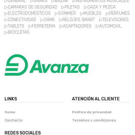
▷GENERAL
▷GAMES
▷BAZAR
▷INSTRUMENTOS MUSICALES
▷CAMARAS DE SEGURIDAD
▷PILETAS
▷CAZA Y PEZCA
▷ELECTRODOMESTICOS
▷SOMMIER
▷MUEBLES
▷PERFUMES
▷CONECTIVIDAD
▷GAME
▷RELOJES SMART
▷TELEVISORES
▷TABLETS
▷FERRETERIA
▷ADAPTADORES
▷AUTOMOVIL
▷BICICLETAS
LINKS
ATENCIÓN AL CLIENTE
Home
Politica de privacidad
Contacto
Terminos y condiciones
REDES SOCIALES