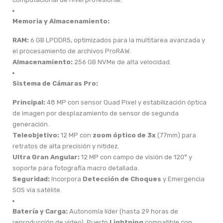
Memoria y Almacenamiento:
RAM:
6 GB LPDDR5, optimizados para la multitarea avanzada y
el procesamiento de archivos ProRAW.
Almacenamiento:
256 GB NVMe de alta velocidad.
Sistema de Cámaras Pro:
Principal:
48 MP con sensor Quad Pixel y estabilización óptica
de imagen por desplazamiento de sensor de segunda
generación.
Teleobjetivo:
12 MP con
zoom óptico de 3x
(77mm) para
retratos de alta precisión y nitidez.
Ultra Gran Angular:
12 MP con campo de visión de 120° y
soporte para fotografía macro detallada.
Seguridad:
Incorpora
Detección de Choques
y Emergencia
SOS vía satélite.
Batería y Carga:
Autonomía líder (hasta 29 horas de
reproducción de video). Puerto
Lightning
compatible con