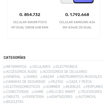
G.
G.
B
CELULAR XIAOMI POCO
CELULAR SAMSUNG A36
M7 DUAL 128GB 6GB RAM
SM-A366E DS DUAL
4G BLACK
128GB 6GB RAM 5G
AWESOME WHITE
CATEGORÍAS
▷INFORMATICA
▷CELULARES
▷ELECTRONICA
▷ACCESORIOS AUDIO
▷ACCESORIOS DE CELULARES
▷GENERAL
▷GAMES
▷BAZAR
▷INSTRUMENTOS MUSICALES
▷CAMARAS DE SEGURIDAD
▷PILETAS
▷CAZA Y PEZCA
▷ELECTRODOMESTICOS
▷SOMMIER
▷MUEBLES
▷PERFUMES
▷CONECTIVIDAD
▷GAME
▷RELOJES SMART
▷TELEVISORES
▷TABLETS
▷FERRETERIA
▷ADAPTADORES
▷AUTOMOVIL
▷BICICLETAS