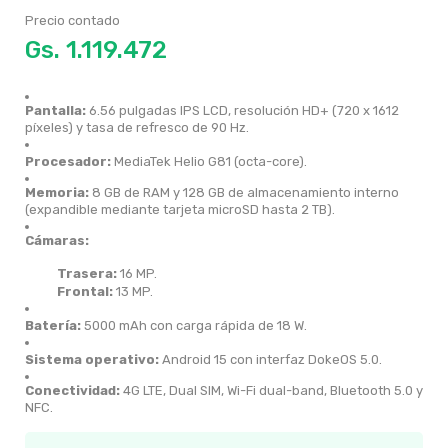
Precio contado
Gs.
Pantalla:
6.56 pulgadas IPS LCD, resolución HD+ (720 x 1612
píxeles) y tasa de refresco de 90 Hz.
Procesador:
MediaTek Helio G81 (octa-core).
Memoria:
8 GB de RAM y 128 GB de almacenamiento interno
(expandible mediante tarjeta microSD hasta 2 TB).
Cámaras:
Trasera:
16 MP.
Frontal:
13 MP.
Batería:
5000 mAh con carga rápida de 18 W.
Sistema operativo:
Android 15 con interfaz DokeOS 5.0.
Conectividad:
4G LTE, Dual SIM, Wi-Fi dual-band, Bluetooth 5.0 y
NFC.