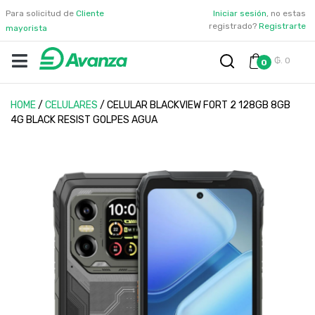
Para solicitud de
Cliente
Iniciar sesión
, no estas
registrado?
Registrarte
mayorista
₲. 0
0
HOME
/
CELULARES
/
CELULAR BLACKVIEW FORT 2 128GB 8GB
4G BLACK RESIST GOLPES AGUA