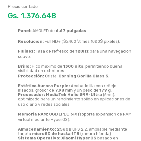
Precio contado
Gs.
Panel:
AMOLED de
6.67 pulgadas
.
Resolución:
Full HD+ (
$2400 \times 1080$
píxeles).
Fluidez:
Tasa de refresco de
120Hz
para una navegación
suave.
Brillo:
Pico máximo de
1300 nits
, permitiendo buena
visibilidad en exteriores.
Protección:
Cristal
Corning Gorilla Glass 5
.
Estética Aurora Purple:
Acabado lila con reflejos
irisados, grosor de
7.98 mm
y un peso de
179 g
.
Procesador:
MediaTek Helio G99-Ultra
(6nm),
optimizado para un rendimiento sólido en aplicaciones de
uso diario y redes sociales.
Memoria RAM:
8GB
LPDDR4X (soporta expansión de RAM
virtual mediante HyperOS).
Almacenamiento:
256GB
UFS 2.2, ampliable mediante
tarjeta
microSD de hasta 1TB
(ranura híbrida).
Sistema Operativo:
Xiaomi HyperOS
basado en