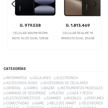
G.
G.
CELULAR XIAOMI REDMI
CELULAR REALME 14
CE
NOTE 14 LTE DUAL 128GB
RMX5070 DUAL 256GB
NO
6GB MIDNIGHT BLACK
8GB 5G NFC STORM
51
TITANIUM *ANATEL*
CATEGORÍAS
▷INFORMATICA
▷CELULARES
▷ELECTRONICA
▷ACCESORIOS AUDIO
▷ACCESORIOS DE CELULARES
▷GENERAL
▷GAMES
▷BAZAR
▷INSTRUMENTOS MUSICALES
▷CAMARAS DE SEGURIDAD
▷PILETAS
▷CAZA Y PEZCA
▷ELECTRODOMESTICOS
▷SOMMIER
▷MUEBLES
▷PERFUMES
▷CONECTIVIDAD
▷GAME
▷RELOJES SMART
▷TELEVISORES