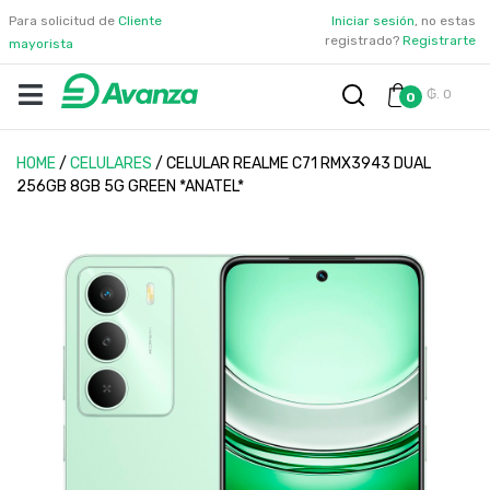
Para solicitud de
Cliente
Iniciar sesión
, no estas
registrado?
Registrarte
mayorista
₲. 0
0
HOME
/
CELULARES
/
CELULAR REALME C71 RMX3943 DUAL
256GB 8GB 5G GREEN *ANATEL*