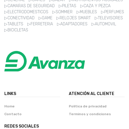
▷CAMARAS DE SEGURIDAD
▷PILETAS
▷CAZA Y PEZCA
▷ELECTRODOMESTICOS
▷SOMMIER
▷MUEBLES
▷PERFUMES
▷CONECTIVIDAD
▷GAME
▷RELOJES SMART
▷TELEVISORES
▷TABLETS
▷FERRETERIA
▷ADAPTADORES
▷AUTOMOVIL
▷BICICLETAS
LINKS
ATENCIÓN AL CLIENTE
Home
Politica de privacidad
Contacto
Terminos y condiciones
REDES SOCIALES