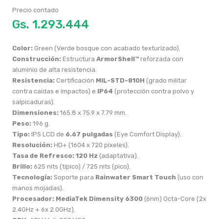
Precio contado
Gs.
Color:
Green (Verde bosque con acabado texturizado).
Construcción:
Estructura
ArmorShell™
reforzada con
aluminio de alta resistencia.
Resistencia:
Certificación
MIL-STD-810H
(grado militar
contra caídas e impactos) e
IP64
(protección contra polvo y
salpicaduras).
Dimensiones:
165.8 x 75.9 x 7.79 mm.
Peso:
196 g.
Tipo:
IPS LCD de
6.67 pulgadas
(Eye Comfort Display).
Resolución:
HD+ (1604 x 720 píxeles).
Tasa de Refresco:
120 Hz
(adaptativa).
Brillo:
625 nits (típico) / 725 nits (pico).
Tecnología:
Soporte para
Rainwater Smart Touch
(uso con
manos mojadas).
Procesador:
MediaTek Dimensity 6300
(6nm) Octa-Core (2x
2.4GHz + 6x 2.0GHz).