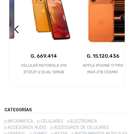
G.
669.414
G.
15.120.436
5
CELULAR MOTOROLA G15
APPLE IPHONE 17 PRO
XT2521-2 DUAL 128GB
MAX 2TB COSMIC
4GB RAM ORANGE *CON
ORANGE DUAL ESIM
Y
CARGADOR*
A3257
CATEGORÍAS
▷INFORMATICA
▷CELULARES
▷ELECTRONICA
▷ACCESORIOS AUDIO
▷ACCESORIOS DE CELULARES
▷GENERAL
▷GAMES
▷BAZAR
▷INSTRUMENTOS MUSICALES