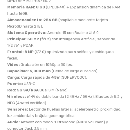
GPU:
ARM Mali-G57 MC2.
Memoria RAM:
8 GB
(LPDDR4X) + Expansión dinámica de RAM
hasta 16GB.
Almacenamiento:
256 GB
(ampliable mediante tarjeta
MicroSD hasta 2TB).
Sistema Operativo:
Android 15 con Realme UI 6.0.
Principal:
50 MP
(f/1.8) con Inteligencia Artificial, sensor de
1/2.76" y PDAF.
Frontal:
8 MP
(f/2.0) optimizada para selfies y desbloqueo
facial.
Video:
Grabación en 1080p a 30 fps.
Capacidad:
5,000 mAh
(Celda de larga duración).
Carga:
Carga rápida de
45W
(SUPERVOOC).
Puerto:
USB-C.
Red:
5G SA/NSA
Dual SIM (Nano).
Wireless:
Wi-Fi de doble banda (2.4GHz / 5GHz), Bluetooth 5.3 y
NFC
(Anatel certified).
Sensores:
Lector de huellas lateral, acelerómetro, proximidad,
luz ambiental y brújula geomagnética.
Audio:
Altavoz con modo "UltraBoom" (400% volumen) y
conector Jack 3.5 mm.