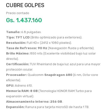
CUBRE GOLPES
Precio contado
Gs.
1.437.160
Tamaño:
6.8 pulgadas.
Tipo:
TFT LCD
(Brillo optimizado para exteriores).
Resolución:
Full HD+ (2412 x 1080 píxeles).
Tasa de Refresco:
90 Hz
(Navegación fluida y eficiente).
Brillo Máximo:
850 nits (Excelente visibilidad bajo luz solar
directa).
Certificación:
TUV Rheinland de baja luz azul para una mayor
protección ocular.
Procesador:
Qualcomm
Snapdragon 680
(6 nm, Octa-core
eficiente).
GPU:
Adreno 610.
Memoria RAM:
8 GB
(Tecnología HONOR RAM Turbo para
expansión virtual).
Almacenamiento Interno:
256 GB
.
Expansión:
Ranura para tarjeta microSD de hasta 1 TB.