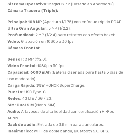
Sistema Operativo:
MagicOS 7.2 (Basado en Android 13).
Cámara Trasera (Triple):
Principal:
108 MP
(Apertura f/1.75) con enfoque rápido PDAF.
Ultra Gran Angular:
5 MP (f/2.2).
Profundidad:
2 MP (f/2.4) para retratos con efecto bokeh.
Video:
Grabación en 1080p a 30 fps.
Cámara Frontal:
Sensor:
8 MP (f/2.0).
Video Frontal:
1080p a 30 fps.
Capacidad:
6000 mAh
(Batería diseñada para hasta 3 días de
uso moderado).
Carga Rápida:
35W
HONOR SuperCharge.
Puerto:
USB Type-C.
Redes:
4G LTE / 3G / 2G.
SIM:
Dual SIM
(Nano-SIM).
Audio:
Altavoces de alta fidelidad con certificación Hi-Res
Audio.
Jack de audio:
Entrada de 3.5 mm para auriculares.
Inalámbrico:
Wi-Fi de doble banda, Bluetooth 5.0, GPS.