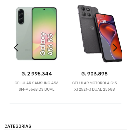
G.
G.
903.898
CELULAR SAMSUNG A56
CELULAR MOTOROLA G15
B
SM-A566B DS DUAL
XT2521-3 DUAL 256GB
256GB 12GB RAM 5G
8GB RAM GRAVITY GRAY
AWESOME OLIVE
*SLIM SIN CARGADOR*
CATEGORÍAS