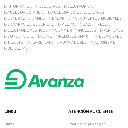
▷INFORMATICA
▷CELULARES
▷ELECTRONICA
▷ACCESORIOS AUDIO
▷ACCESORIOS DE CELULARES
▷GENERAL
▷GAMES
▷BAZAR
▷INSTRUMENTOS MUSICALES
▷CAMARAS DE SEGURIDAD
▷PILETAS
▷CAZA Y PEZCA
▷ELECTRODOMESTICOS
▷SOMMIER
▷MUEBLES
▷PERFUMES
▷CONECTIVIDAD
▷GAME
▷RELOJES SMART
▷TELEVISORES
▷TABLETS
▷FERRETERIA
▷ADAPTADORES
▷AUTOMOVIL
▷BICICLETAS
LINKS
ATENCIÓN AL CLIENTE
Home
Politica de privacidad