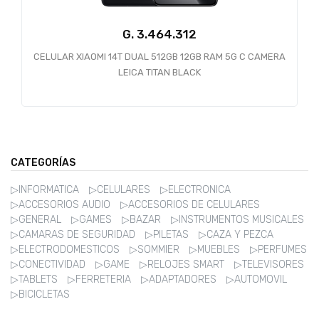
G.
CELULAR XIAOMI 14T DUAL 512GB 12GB RAM 5G C CAMERA
C
LEICA TITAN BLACK
CATEGORÍAS
▷INFORMATICA
▷CELULARES
▷ELECTRONICA
▷ACCESORIOS AUDIO
▷ACCESORIOS DE CELULARES
▷GENERAL
▷GAMES
▷BAZAR
▷INSTRUMENTOS MUSICALES
▷CAMARAS DE SEGURIDAD
▷PILETAS
▷CAZA Y PEZCA
▷ELECTRODOMESTICOS
▷SOMMIER
▷MUEBLES
▷PERFUMES
▷CONECTIVIDAD
▷GAME
▷RELOJES SMART
▷TELEVISORES
▷TABLETS
▷FERRETERIA
▷ADAPTADORES
▷AUTOMOVIL
▷BICICLETAS