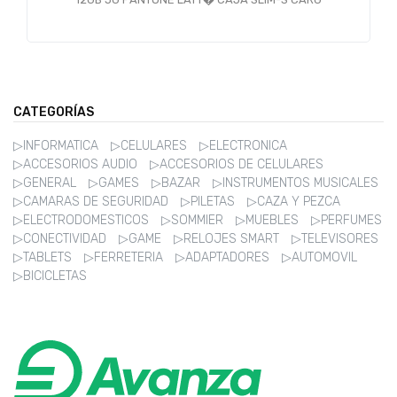
CATEGORÍAS
▷INFORMATICA
▷CELULARES
▷ELECTRONICA
▷ACCESORIOS AUDIO
▷ACCESORIOS DE CELULARES
▷GENERAL
▷GAMES
▷BAZAR
▷INSTRUMENTOS MUSICALES
▷CAMARAS DE SEGURIDAD
▷PILETAS
▷CAZA Y PEZCA
▷ELECTRODOMESTICOS
▷SOMMIER
▷MUEBLES
▷PERFUMES
▷CONECTIVIDAD
▷GAME
▷RELOJES SMART
▷TELEVISORES
▷TABLETS
▷FERRETERIA
▷ADAPTADORES
▷AUTOMOVIL
▷BICICLETAS