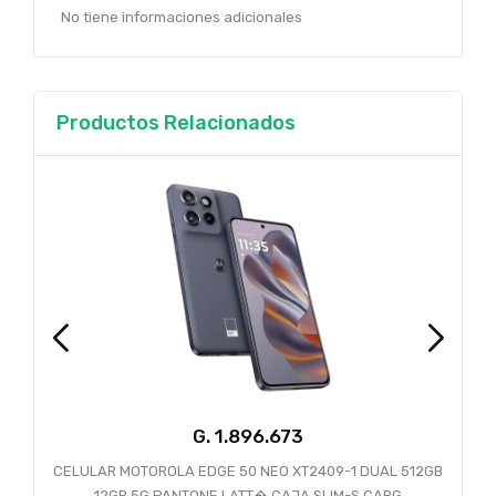
No tiene informaciones adicionales
Productos Relacionados
G.
CELULAR MOTOROLA EDGE 50 NEO XT2409-1 DUAL 512GB
C
12GB 5G PANTONE LATT� CAJA SLIM-S CARG