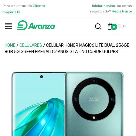
Para solicitud de
Cliente
Iniciar sesión
, no estas
registrado?
Registrarte
mayorista
₲. 0
0
HOME
/
CELULARES
/
CELULAR HONOR MAGIC6 LITE DUAL 256GB
8GB 5G GREEN EMERALD 2 ANOS GTA - NO CUBRE GOLPES