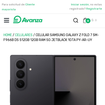
Para solicitud de
Cliente
Iniciar sesión
, no estas
registrado?
Registrarte
mayorista
₲. 0
0
HOME
/
CELULARES
/
CELULAR SAMSUNG GALAXY Z FOLD 7 SM-
F966B DS 512GB 12GB RAM 5G JETBLACK 1GTA PY-AR-UY