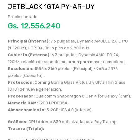
JETBLACK 1GTA PY-AR-UY
Precio contado
Gs.
Principal (Interna):
7.6 pulgadas, Dynamic AMOLED 2X, LTPO
(1-120Hz), HDR10+, Brillo pico de 2,800 nits.
Cubierta (Externa):
6.3 pulgadas, Dynamic AMOLED 2X,
120Hz, relación de aspecto mejorada para mayor comodidad.
Resolución:
1856 x 2160 píxeles (Principal) / 968 x 2376
píxeles (Cubierta).
Protección:
Corning Gorilla Glass Victus 3 y Ultra Thin Glass
(UTG) de nueva generación.
Procesador:
Qualcomm Snapdragon 8 Gen 4 for Galaxy (3nm).
Memoria RAM:
12GB LPDDR5X.
Almacenamiento:
512GB UFS 4.0 (Interno).
Gráficos:
GPU Adreno 830 optimizada para Ray Tracing.
Trasera (Triple):