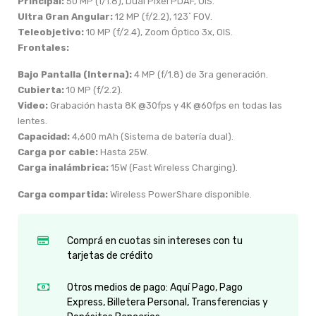
Principal:
50 MP (f/1.8), Dual Pixel PDAF, OIS.
Ultra Gran Angular:
12 MP (f/2.2), 123˚ FOV.
Teleobjetivo:
10 MP (f/2.4), Zoom Óptico 3x, OIS.
Frontales:
Bajo Pantalla (Interna):
4 MP (f/1.8) de 3ra generación.
Cubierta:
10 MP (f/2.2).
Video:
Grabación hasta 8K @30fps y 4K @60fps en todas las
lentes.
Capacidad:
4,600 mAh (Sistema de batería dual).
Carga por cable:
Hasta 25W.
Carga inalámbrica:
15W (Fast Wireless Charging).
Carga compartida:
Wireless PowerShare disponible.
Comprá en cuotas sin intereses con tu
tarjetas de crédito
Otros medios de pago: Aquí Pago, Pago
Express, Billetera Personal, Transferencias y