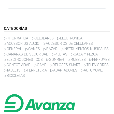
CATEGORÍAS
▷INFORMATICA
▷CELULARES
▷ELECTRONICA
▷ACCESORIOS AUDIO
▷ACCESORIOS DE CELULARES
▷GENERAL
▷GAMES
▷BAZAR
▷INSTRUMENTOS MUSICALES
▷CAMARAS DE SEGURIDAD
▷PILETAS
▷CAZA Y PEZCA
▷ELECTRODOMESTICOS
▷SOMMIER
▷MUEBLES
▷PERFUMES
▷CONECTIVIDAD
▷GAME
▷RELOJES SMART
▷TELEVISORES
▷TABLETS
▷FERRETERIA
▷ADAPTADORES
▷AUTOMOVIL
▷BICICLETAS