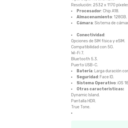
Resolución: 2532 x 1170 píxele
Procesador
: Chip A18.
Almacenamiento
: 128GB.
Cámara
: Sistema de cámar
Conectividad
:
Opciones de SIM física y eSIM.
Compatibilidad con 5G.
Wi-Fi 7.
Bluetooth 5.3.
Puerto USB-C.
Batería
: Larga duración co
Seguridad
: Face ID.
Sistema Operativo
: iOS 18
Otras caracteristicas:
Dynamic Island.
Pantalla HDR.
True Tone.