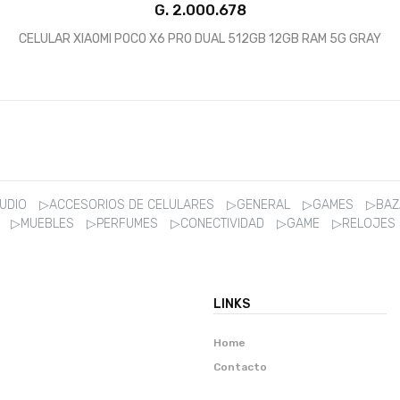
G.
CELULAR XIAOMI POCO X6 PRO DUAL 512GB 12GB RAM 5G GRAY
AUDIO
▷ACCESORIOS DE CELULARES
▷GENERAL
▷GAMES
▷BA
R
▷MUEBLES
▷PERFUMES
▷CONECTIVIDAD
▷GAME
▷RELOJES
LINKS
Home
Contacto