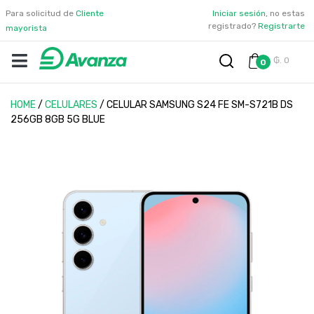
Para solicitud de
Cliente
Iniciar sesión
, no estas
registrado?
Registrarte
mayorista
₲. 0
0
HOME
/
CELULARES
/
CELULAR SAMSUNG S24 FE SM-S721B DS
256GB 8GB 5G BLUE