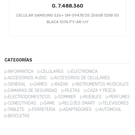
G.
7.488.360
CELULAR SAMSUNG S26+ SM-S947B DS 256GB 12GB 5G
BLACK 1GTA PY-AR-UY
CATEGORÍAS
▷INFORMATICA
▷CELULARES
▷ELECTRONICA
▷ACCESORIOS AUDIO
▷ACCESORIOS DE CELULARES
▷GENERAL
▷GAMES
▷BAZAR
▷INSTRUMENTOS MUSICALES
▷CAMARAS DE SEGURIDAD
▷PILETAS
▷CAZA Y PEZCA
▷ELECTRODOMESTICOS
▷SOMMIER
▷MUEBLES
▷PERFUMES
▷CONECTIVIDAD
▷GAME
▷RELOJES SMART
▷TELEVISORES
▷TABLETS
▷FERRETERIA
▷ADAPTADORES
▷AUTOMOVIL
▷BICICLETAS