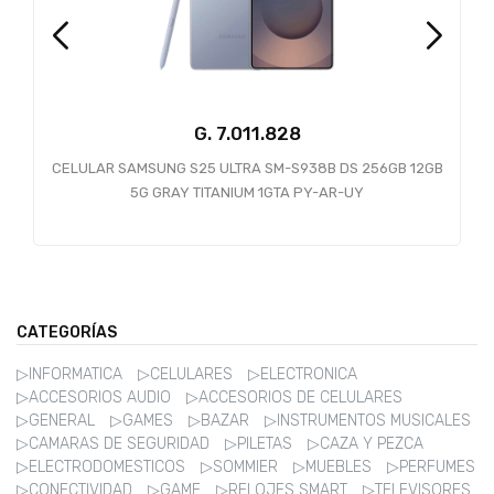
G.
7.011.828
CELULAR SAMSUNG S25 ULTRA SM-S938B DS 256GB 12GB
5G GRAY TITANIUM 1GTA PY-AR-UY
CATEGORÍAS
▷INFORMATICA
▷CELULARES
▷ELECTRONICA
▷ACCESORIOS AUDIO
▷ACCESORIOS DE CELULARES
▷GENERAL
▷GAMES
▷BAZAR
▷INSTRUMENTOS MUSICALES
▷CAMARAS DE SEGURIDAD
▷PILETAS
▷CAZA Y PEZCA
▷ELECTRODOMESTICOS
▷SOMMIER
▷MUEBLES
▷PERFUMES
▷CONECTIVIDAD
▷GAME
▷RELOJES SMART
▷TELEVISORES