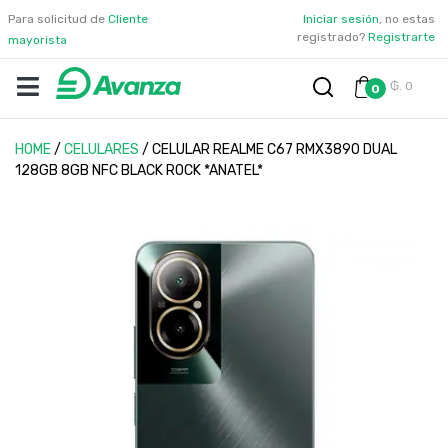
Para solicitud de
Cliente
Iniciar sesión
, no estas
registrado?
Registrarte
mayorista
₲. 0
0
HOME
/
CELULARES
/
CELULAR REALME C67 RMX3890 DUAL
128GB 8GB NFC BLACK ROCK *ANATEL*