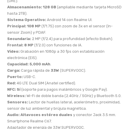
(DRE).
Almacenamiento:
128 GB
(ampliable mediante tarjeta MicroSD
hasta 2TB).
Sistema Operativo:
Android 14 con Realme UI.
Principal:
108 MP
(f/1.75) con zoom de 3x en el sensor (In-
sensor Zoom) y PDAF.
Secundaria:
2 MP (f/2.4) para profundidad (efecto Bokeh).
Frontal:
8 MP
(f/2.0) con funciones de IA.
Video:
Grabación en 1080p a 30 fps con estabilización
electrónica (EIS).
Capacidad:
5,000 mAh
.
Carga:
Carga rápida de
33W
(SUPERVOOC).
Puerto:
USB-C.
Red:
4G LTE Dual SIM (Anatel certified).
NFC:
Sí
(soporte para pagos inalámbricos y Google Pay).
Wireless:
Wi-Fi de doble banda (2.4GHz / 5GHz) y Bluetooth 5.0.
Sensores:
Lector de huellas lateral, acelerómetro, proximidad,
sensor de luz ambiental y brújula magnética.
Audio:
Altavoces estéreo duales
y conector Jack 3.5 mm.
Smartphone Realme C67.
Adaptador de energía de 33W SUPERVOOC.