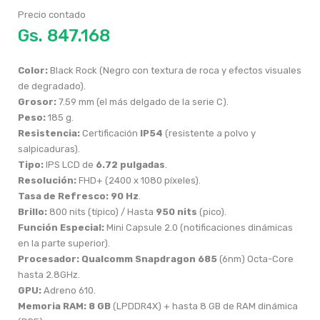
Precio contado
Gs.
Color:
Black Rock (Negro con textura de roca y efectos visuales
de degradado).
Grosor:
7.59 mm (el más delgado de la serie C).
Peso:
185 g.
Resistencia:
Certificación
IP54
(resistente a polvo y
salpicaduras).
Tipo:
IPS LCD de
6.72 pulgadas
.
Resolución:
FHD+ (2400 x 1080 píxeles).
Tasa de Refresco:
90 Hz
.
Brillo:
800 nits (típico) / Hasta
950 nits
(pico).
Función Especial:
Mini Capsule 2.0 (notificaciones dinámicas
en la parte superior).
Procesador:
Qualcomm Snapdragon 685
(6nm) Octa-Core
hasta 2.8GHz.
GPU:
Adreno 610.
Memoria RAM:
8 GB
(LPDDR4X) + hasta 8 GB de RAM dinámica