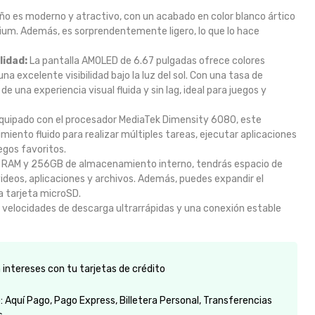
ño es moderno y atractivo, con un acabado en color blanco ártico
ium. Además, es sorprendentemente ligero, lo que lo hace
lidad:
La pantalla AMOLED de 6.67 pulgadas ofrece colores
na excelente visibilidad bajo la luz del sol. Con una tasa de
e una experiencia visual fluida y sin lag, ideal para juegos y
quipado con el procesador MediaTek Dimensity 6080, este
iento fluido para realizar múltiples tareas, ejecutar aplicaciones
egos favoritos.
RAM y 256GB de almacenamiento interno, tendrás espacio de
videos, aplicaciones y archivos. Además, puedes expandir el
 tarjeta microSD.
 velocidades de descarga ultrarrápidas y una conexión estable
intereses con tu tarjetas de crédito
 Aquí Pago, Pago Express, Billetera Personal, Transferencias