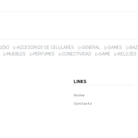
AUDIO
▷ACCESORIOS DE CELULARES
▷GENERAL
▷GAMES
▷BA
R
▷MUEBLES
▷PERFUMES
▷CONECTIVIDAD
▷GAME
▷RELOJES
LINKS
Home
Contacto