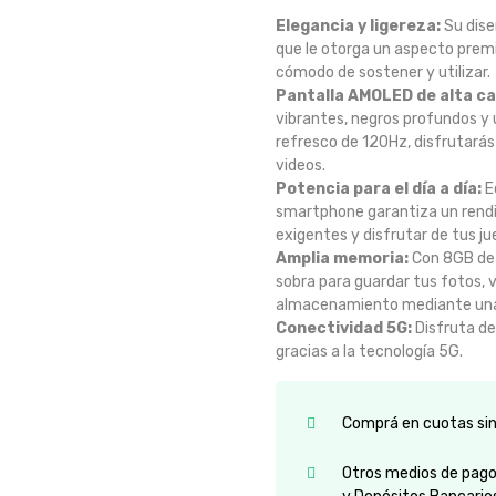
Elegancia y ligereza:
Su dise
que le otorga un aspecto prem
cómodo de sostener y utilizar.
Pantalla AMOLED de alta ca
vibrantes, negros profundos y u
refresco de 120Hz, disfrutarás d
videos.
Potencia para el día a día:
E
smartphone garantiza un rendim
exigentes y disfrutar de tus ju
Amplia memoria:
Con 8GB de 
sobra para guardar tus fotos, 
almacenamiento mediante una
Conectividad 5G:
Disfruta de
gracias a la tecnología 5G.
Comprá en cuotas sin 
Otros medios de pago: