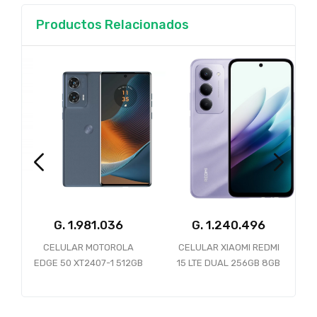
Productos Relacionados
G.
G.
G.
CELULAR MOTOROLA
CELULAR XIAOMI REDMI
CEL
EDGE 50 XT2407-1 512GB
15 LTE DUAL 256GB 8GB
ARM
12GB 5G KOALA GREY
RAM SANDY PURPLE
RUGG
CAJA SLIM-S CARG
12GB 5