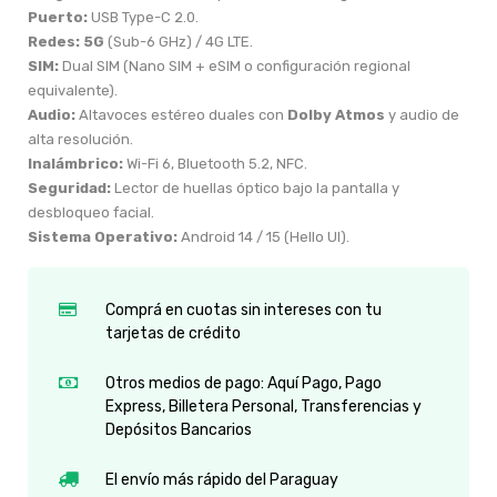
Puerto:
USB Type-C 2.0.
Redes:
5G
(Sub-6 GHz) / 4G LTE.
SIM:
Dual SIM (Nano SIM + eSIM o configuración regional
equivalente).
Audio:
Altavoces estéreo duales con
Dolby Atmos
y audio de
alta resolución.
Inalámbrico:
Wi-Fi 6, Bluetooth 5.2, NFC.
Seguridad:
Lector de huellas óptico bajo la pantalla y
desbloqueo facial.
Sistema Operativo:
Android 14 / 15 (Hello UI).
Comprá en cuotas sin intereses con tu
tarjetas de crédito
Otros medios de pago: Aquí Pago, Pago
Express, Billetera Personal, Transferencias y
Depósitos Bancarios
El envío más rápido del Paraguay