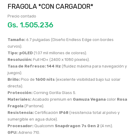
FRAGOLA *CON CARGADOR*
Precio contado
Gs.
Tamaño:
6.7 pulgadas (Diseño Endless Edge con bordes
curvos).
Tipo:
pOLED
(1.07 mil millones de colores).
Resolución:
Full HD+ (2400 x 1080 píxeles).
Tasa de Refresco:
144 Hz
(fluidez máxima para navegación y
juegos).
Brillo:
Pico de
1600 nits
(excelente visibilidad bajo luz solar
directa).
Protección:
Corning Gorilla Glass 5.
Materiales:
Acabado premium en
Gamuza Vegana
color
Rosa
Fragola
(Pantone).
Resistencia:
Certificación
IP68
(resistencia total al polvo y
sumergible en agua dulce).
Procesador:
Qualcomm
Snapdragon 7s Gen 2
(4 nm).
GPU:
Adreno 710.