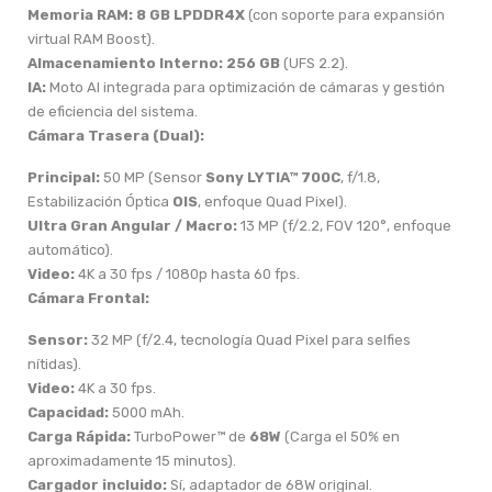
Memoria RAM:
8 GB LPDDR4X
(con soporte para expansión
virtual RAM Boost).
Almacenamiento Interno:
256 GB
(UFS 2.2).
IA:
Moto AI integrada para optimización de cámaras y gestión
de eficiencia del sistema.
Cámara Trasera (Dual):
Principal:
50 MP (Sensor
Sony LYTIA™ 700C
, f/1.8,
Estabilización Óptica
OIS
, enfoque Quad Pixel).
Ultra Gran Angular / Macro:
13 MP (f/2.2, FOV 120°, enfoque
automático).
Video:
4K a 30 fps / 1080p hasta 60 fps.
Cámara Frontal:
Sensor:
32 MP (f/2.4, tecnología Quad Pixel para selfies
nítidas).
Video:
4K a 30 fps.
Capacidad:
5000 mAh.
Carga Rápida:
TurboPower™ de
68W
(Carga el 50% en
aproximadamente 15 minutos).
Cargador incluido:
Sí, adaptador de 68W original.