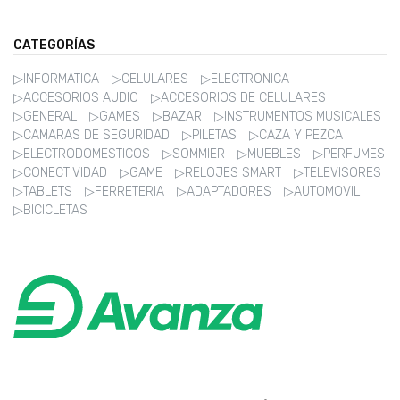
CATEGORÍAS
▷INFORMATICA
▷CELULARES
▷ELECTRONICA
▷ACCESORIOS AUDIO
▷ACCESORIOS DE CELULARES
▷GENERAL
▷GAMES
▷BAZAR
▷INSTRUMENTOS MUSICALES
▷CAMARAS DE SEGURIDAD
▷PILETAS
▷CAZA Y PEZCA
▷ELECTRODOMESTICOS
▷SOMMIER
▷MUEBLES
▷PERFUMES
▷CONECTIVIDAD
▷GAME
▷RELOJES SMART
▷TELEVISORES
▷TABLETS
▷FERRETERIA
▷ADAPTADORES
▷AUTOMOVIL
▷BICICLETAS