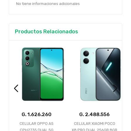
No tiene informaciones adicionales
Productos Relacionados
G.
G.
L
CELULAR OPPO A5
CELULAR XIAOMI POCO
CPH2735 DUAL 5G
X8 PRO DUAL 256GB 8GB