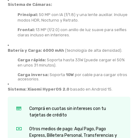
Sistema de Cámaras:
Principal:
50 MP con IA (f/1.8) y una lente auxiliar.
Incluye
modos HDR, Nocturno y Retrato.
Frontal:
13 MP (f/2.0) con anillo de luz suave para selfies
claras incluso en interiores.
Batería y Carga:
6000 mAh
(tecnología de alta densidad).
Carga rápida:
Soporta hasta 33W (puede cargar el 50%
en unos 31 minutos).
Carga inversa:
Soporta
10W
por cable para cargar otros
accesorios.
Sistema:
Xiaomi HyperOS 2.0
basado en Android 15.
Comprá en cuotas sin intereses con tu
tarjetas de crédito
Otros medios de pago: Aquí Pago, Pago
Express, Billetera Personal, Transferencias y