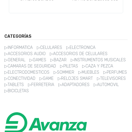
R
256GB 8GB GREEN
RAM 5G MINT GREEN
*ANATEL* GARANTIA BR
PY
CATEGORÍAS
▷INFORMATICA
▷CELULARES
▷ELECTRONICA
▷ACCESORIOS AUDIO
▷ACCESORIOS DE CELULARES
▷GENERAL
▷GAMES
▷BAZAR
▷INSTRUMENTOS MUSICALES
▷CAMARAS DE SEGURIDAD
▷PILETAS
▷CAZA Y PEZCA
▷ELECTRODOMESTICOS
▷SOMMIER
▷MUEBLES
▷PERFUMES
▷CONECTIVIDAD
▷GAME
▷RELOJES SMART
▷TELEVISORES
▷TABLETS
▷FERRETERIA
▷ADAPTADORES
▷AUTOMOVIL
▷BICICLETAS