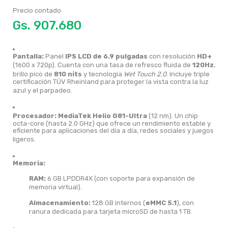
Precio contado
Gs.
Pantalla:
Panel
IPS LCD de 6.9 pulgadas
con resolución
HD+
(1600 x 720p).
Cuenta con una tasa de refresco fluida de
120Hz
,
brillo pico de
810 nits
y tecnología
Wet Touch 2.0
.
Incluye triple
certificación TÜV Rheinland para proteger la vista contra la luz
azul y el parpadeo.
Procesador:
MediaTek Helio G81-Ultra
(12 nm).
Un chip
octa-core (hasta 2.0 GHz) que ofrece un rendimiento estable y
eficiente para aplicaciones del día a día, redes sociales y juegos
ligeros.
Memoria:
RAM:
6 GB LPDDR4X (con soporte para expansión de
memoria virtual).
Almacenamiento:
128 GB internos (
eMMC 5.1
), con
ranura dedicada para tarjeta microSD de hasta 1 TB.