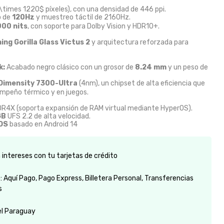
\times 1220$
píxeles), con una densidad de 446 ppi.
o de
120Hz
y muestreo táctil de 2160Hz.
00 nits
, con soporte para Dolby Vision y HDR10+.
ing Gorilla Glass Victus 2
y arquitectura reforzada para
k:
Acabado negro clásico con un grosor de
8.24 mm
y un peso de
Dimensity 7300-Ultra
(4nm), un chipset de alta eficiencia que
mpeño térmico y en juegos.
R4X (soporta expansión de RAM virtual mediante HyperOS).
GB
UFS 2.2 de alta velocidad.
OS
basado en Android 14
intereses con tu tarjetas de crédito
 Aquí Pago, Pago Express, Billetera Personal, Transferencias
s
el Paraguay