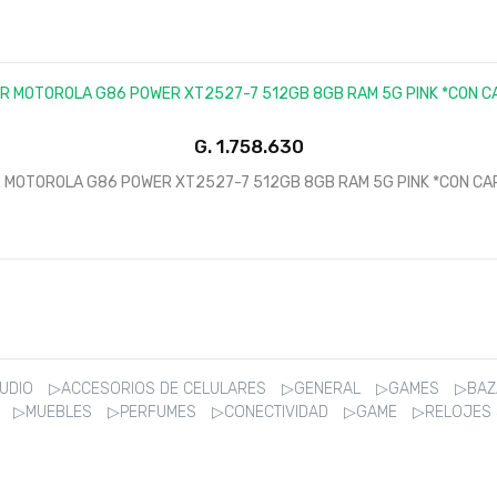
G.
 MOTOROLA G86 POWER XT2527-7 512GB 8GB RAM 5G PINK *CON C
AUDIO
▷ACCESORIOS DE CELULARES
▷GENERAL
▷GAMES
▷BA
R
▷MUEBLES
▷PERFUMES
▷CONECTIVIDAD
▷GAME
▷RELOJES