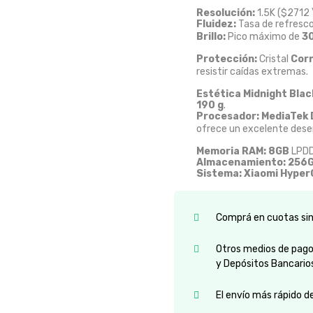
Resolución:
1.5K (
$2712 
Fluidez:
Tasa de refresc
Brillo:
Pico máximo de
30
Protección:
Cristal
Corn
resistir caídas extremas.
Estética Midnight Blac
190 g
.
Procesador:
MediaTek 
ofrece un excelente dese
Memoria RAM:
8GB
LPDD
Almacenamiento:
256
Sistema:
Xiaomi Hyper
Comprá en cuotas sin 
Otros medios de pago:
y Depósitos Bancario
El envío más rápido d