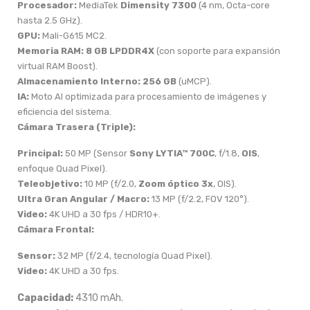
Procesador:
MediaTek
Dimensity 7300
(4 nm, Octa-core
hasta 2.5 GHz).
GPU:
Mali-G615 MC2.
Memoria RAM:
8 GB LPDDR4X
(con soporte para expansión
virtual RAM Boost).
Almacenamiento Interno:
256 GB
(uMCP).
IA:
Moto AI optimizada para procesamiento de imágenes y
eficiencia del sistema.
Cámara Trasera (Triple):
Principal:
50 MP (Sensor
Sony LYTIA™ 700C
, f/1.8,
OIS
,
enfoque Quad Pixel).
Teleobjetivo:
10 MP (f/2.0,
Zoom óptico 3x
, OIS).
Ultra Gran Angular / Macro:
13 MP (f/2.2, FOV 120°).
Video:
4K UHD a 30 fps / HDR10+.
Cámara Frontal:
Sensor:
32 MP (f/2.4, tecnología Quad Pixel).
Video:
4K UHD a 30 fps.
Capacidad:
4310 mAh.