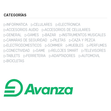
CATEGORÍAS
▷INFORMATICA
▷CELULARES
▷ELECTRONICA
▷ACCESORIOS AUDIO
▷ACCESORIOS DE CELULARES
▷GENERAL
▷GAMES
▷BAZAR
▷INSTRUMENTOS MUSICALES
▷CAMARAS DE SEGURIDAD
▷PILETAS
▷CAZA Y PEZCA
▷ELECTRODOMESTICOS
▷SOMMIER
▷MUEBLES
▷PERFUMES
▷CONECTIVIDAD
▷GAME
▷RELOJES SMART
▷TELEVISORES
▷TABLETS
▷FERRETERIA
▷ADAPTADORES
▷AUTOMOVIL
▷BICICLETAS