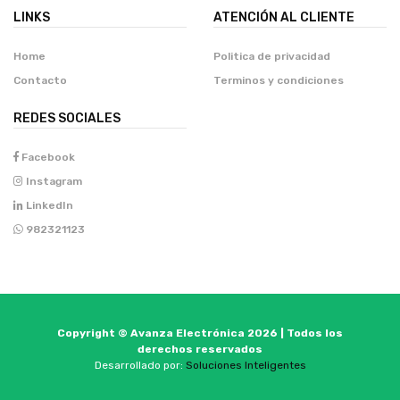
LINKS
ATENCIÓN AL CLIENTE
Home
Politica de privacidad
Contacto
Terminos y condiciones
REDES SOCIALES
Facebook
Instagram
LinkedIn
982321123
Copyright © Avanza Electrónica 2026 | Todos los
derechos reservados
Desarrollado por:
Soluciones Inteligentes