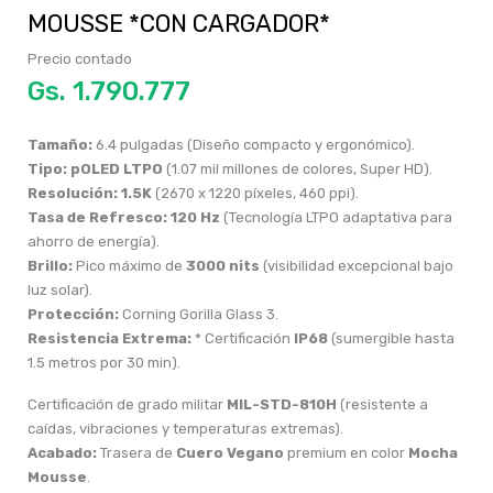
MOUSSE *CON CARGADOR*
Precio contado
Gs.
Tamaño:
6.4 pulgadas (Diseño compacto y ergonómico).
Tipo:
pOLED LTPO
(1.07 mil millones de colores, Super HD).
Resolución:
1.5K
(2670 x 1220 píxeles, 460 ppi).
Tasa de Refresco:
120 Hz
(Tecnología LTPO adaptativa para
ahorro de energía).
Brillo:
Pico máximo de
3000 nits
(visibilidad excepcional bajo
luz solar).
Protección:
Corning Gorilla Glass 3.
Resistencia Extrema:
* Certificación
IP68
(sumergible hasta
1.5 metros por 30 min).
Certificación de grado militar
MIL-STD-810H
(resistente a
caídas, vibraciones y temperaturas extremas).
Acabado:
Trasera de
Cuero Vegano
premium en color
Mocha
Mousse
.