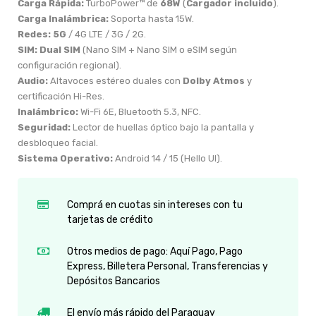
Carga Rápida:
TurboPower™ de
68W
(
Cargador incluido
).
Carga Inalámbrica:
Soporta hasta 15W.
Redes:
5G
/ 4G LTE / 3G / 2G.
SIM:
Dual SIM
(Nano SIM + Nano SIM o eSIM según
configuración regional).
Audio:
Altavoces estéreo duales con
Dolby Atmos
y
certificación Hi-Res.
Inalámbrico:
Wi-Fi 6E, Bluetooth 5.3, NFC.
Seguridad:
Lector de huellas óptico bajo la pantalla y
desbloqueo facial.
Sistema Operativo:
Android 14 / 15 (Hello UI).
Comprá en cuotas sin intereses con tu
tarjetas de crédito
Otros medios de pago: Aquí Pago, Pago
Express, Billetera Personal, Transferencias y
Depósitos Bancarios
El envío más rápido del Paraguay