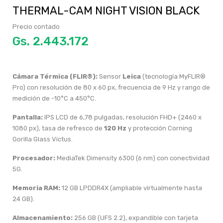
THERMAL-CAM NIGHT VISION BLACK
Precio contado
Gs.
Cámara Térmica (FLIR®):
Sensor
Leica
(tecnología MyFLIR®
Pro) con resolución de 80 x 60 px, frecuencia de 9 Hz y rango de
medición de -10°C a 450°C.
Pantalla:
IPS LCD de 6,78 pulgadas, resolución FHD+ (2460 x
1080 px), tasa de refresco de
120 Hz
y protección Corning
Gorilla Glass Victus.
Procesador:
MediaTek Dimensity 6300 (6 nm) con conectividad
5G.
Memoria RAM:
12 GB LPDDR4X (ampliable virtualmente hasta
24 GB).
Almacenamiento:
256 GB (UFS 2.2), expandible con tarjeta