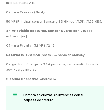
microSD hasta 2 TB.
Cámara Trasera (Dual):
50 MP (Principal, sensor Samsung S5KGN1 de 1/1.31", f/1.95, OIS).
64 MP (Visión Nocturna, sensor OV64B con 2 luces
infrarrojas).
Cámara Frontal:
32 MP (f/2.45).
Batería:
10.600 mAh
(hasta 576 horas en standby).
Carga:
TurboCharge de
33W
por cable, carga inalámbrica de
30W y carga inversa.
Sistema Operativo:
Android 14.
Comprá en cuotas sin intereses con tu
tarjetas de crédito