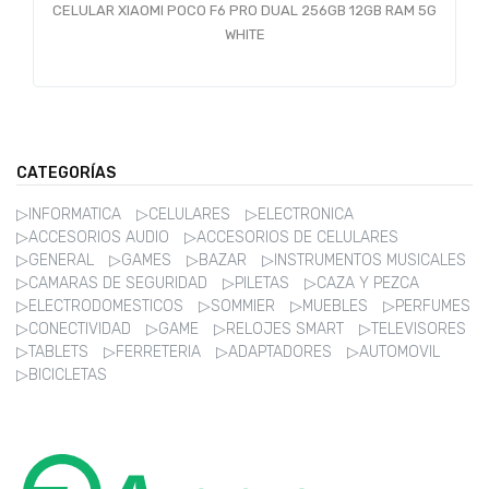
CELULAR XIAOMI POCO F6 PRO DUAL 256GB 12GB RAM 5G
WHITE
CATEGORÍAS
▷INFORMATICA
▷CELULARES
▷ELECTRONICA
▷ACCESORIOS AUDIO
▷ACCESORIOS DE CELULARES
▷GENERAL
▷GAMES
▷BAZAR
▷INSTRUMENTOS MUSICALES
▷CAMARAS DE SEGURIDAD
▷PILETAS
▷CAZA Y PEZCA
▷ELECTRODOMESTICOS
▷SOMMIER
▷MUEBLES
▷PERFUMES
▷CONECTIVIDAD
▷GAME
▷RELOJES SMART
▷TELEVISORES
▷TABLETS
▷FERRETERIA
▷ADAPTADORES
▷AUTOMOVIL
▷BICICLETAS