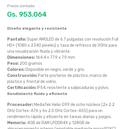
Precio contado
Gs.
Diseño elegante y resistente
Pantalla:
Super AMOLED de 6.7 pulgadas con resolución Full
HD+ (1080 x 2340 píxeles) y tasa de refresco de 90Hz para
una visualización fluida y vibrante.
Dimensiones:
164.4 x 77.9 x 7.9 mm
Peso:
200 gramos
Colores:
Disponible en negro, verde y gris.
Construcción:
Parte posterior de plástico, marco de
plástico y frontal de vidrio.
Certificación:
IP54, resistente a salpicaduras y polvo.
Rendimiento fluido y eficiente
Procesador:
MediaTek Helio G99 de ocho núcleos (2x 2.2
GHz Cortex-A76 y 6x 2.0 GHz Cortex-A55) para un
rendimiento rápido y eficiente en tareas diarias y juegos.
Memoria:
4GB de RAM LPDDR4X y 128GB de
almacenamiento interno (ampliable mediante microSDXC).