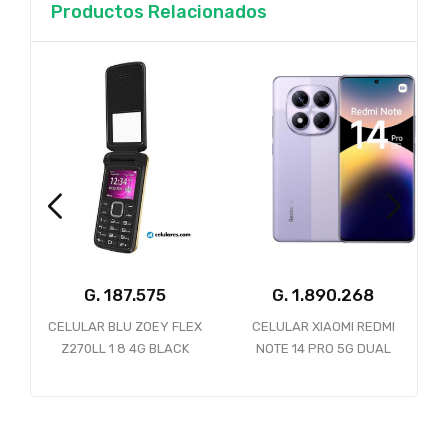
Productos Relacionados
5
G.
G.
CELULAR BLU ZOEY FLEX
CELULAR XIAOMI REDMI
Z270LL 1 8 4G BLACK
NOTE 14 PRO 5G DUAL
256GB 8GB LAVENDER
PURPLE