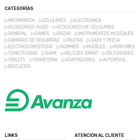
CATEGORÍAS
▷INFORMATICA
▷CELULARES
▷ELECTRONICA
▷ACCESORIOS AUDIO
▷ACCESORIOS DE CELULARES
▷GENERAL
▷GAMES
▷BAZAR
▷INSTRUMENTOS MUSICALES
▷CAMARAS DE SEGURIDAD
▷PILETAS
▷CAZA Y PEZCA
▷ELECTRODOMESTICOS
▷SOMMIER
▷MUEBLES
▷PERFUMES
▷CONECTIVIDAD
▷GAME
▷RELOJES SMART
▷TELEVISORES
▷TABLETS
▷FERRETERIA
▷ADAPTADORES
▷AUTOMOVIL
▷BICICLETAS
LINKS
ATENCIÓN AL CLIENTE