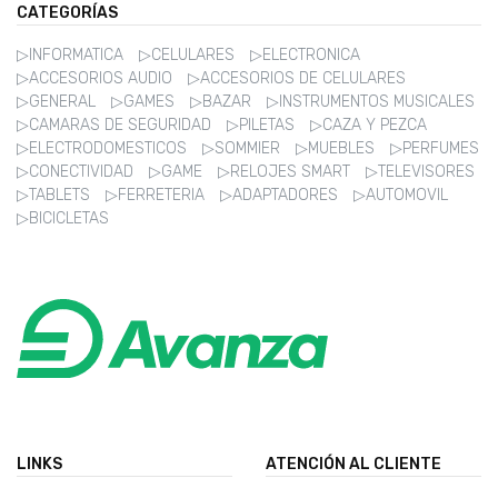
CATEGORÍAS
▷INFORMATICA
▷CELULARES
▷ELECTRONICA
▷ACCESORIOS AUDIO
▷ACCESORIOS DE CELULARES
▷GENERAL
▷GAMES
▷BAZAR
▷INSTRUMENTOS MUSICALES
▷CAMARAS DE SEGURIDAD
▷PILETAS
▷CAZA Y PEZCA
▷ELECTRODOMESTICOS
▷SOMMIER
▷MUEBLES
▷PERFUMES
▷CONECTIVIDAD
▷GAME
▷RELOJES SMART
▷TELEVISORES
▷TABLETS
▷FERRETERIA
▷ADAPTADORES
▷AUTOMOVIL
▷BICICLETAS
LINKS
ATENCIÓN AL CLIENTE