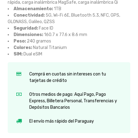
rápida, carga inalámbrica MagSafe, carga inalámbrica Qi
Almacenamiento:
1TB
Conectividad:
5G, Wi-Fi 6E, Bluetooth 5.3, NFC, GPS,
GLONASS, Galileo, QZSS
Seguridad:
Face ID
Dimensiones:
160.7 x 77.6 x 8.6 mm
Peso:
240 gramos
Colores:
Natural Titanium
SIM:
Dual eSIM
Comprá en cuotas sin intereses con tu
tarjetas de crédito
Otros medios de pago: Aquí Pago, Pago
Express, Billetera Personal, Transferencias y
Depósitos Bancarios
El envío más rápido del Paraguay