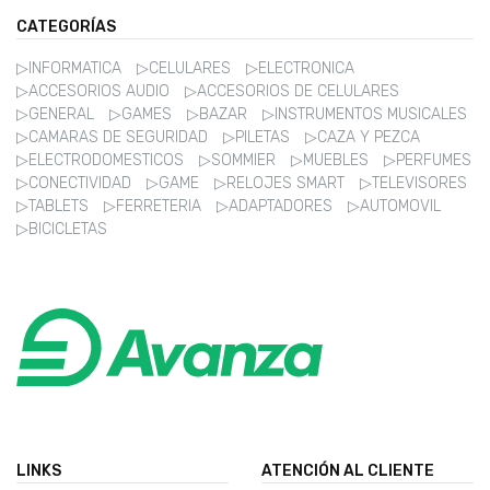
CATEGORÍAS
▷INFORMATICA
▷CELULARES
▷ELECTRONICA
▷ACCESORIOS AUDIO
▷ACCESORIOS DE CELULARES
▷GENERAL
▷GAMES
▷BAZAR
▷INSTRUMENTOS MUSICALES
▷CAMARAS DE SEGURIDAD
▷PILETAS
▷CAZA Y PEZCA
▷ELECTRODOMESTICOS
▷SOMMIER
▷MUEBLES
▷PERFUMES
▷CONECTIVIDAD
▷GAME
▷RELOJES SMART
▷TELEVISORES
▷TABLETS
▷FERRETERIA
▷ADAPTADORES
▷AUTOMOVIL
▷BICICLETAS
LINKS
ATENCIÓN AL CLIENTE