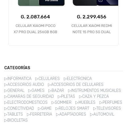
G.
G.
CELULAR XIAOMI POCO
CELULAR XIAOMI REDMI
CE
X7 PRO DUAL 256GB 8GB
NOTE 15 PRO 5G DUAL
P
RAM 5G GREEN
512GB 8GB BLACK
2
CATEGORÍAS
▷INFORMATICA
▷CELULARES
▷ELECTRONICA
▷ACCESORIOS AUDIO
▷ACCESORIOS DE CELULARES
▷GENERAL
▷GAMES
▷BAZAR
▷INSTRUMENTOS MUSICALES
▷CAMARAS DE SEGURIDAD
▷PILETAS
▷CAZA Y PEZCA
▷ELECTRODOMESTICOS
▷SOMMIER
▷MUEBLES
▷PERFUMES
▷CONECTIVIDAD
▷GAME
▷RELOJES SMART
▷TELEVISORES
▷TABLETS
▷FERRETERIA
▷ADAPTADORES
▷AUTOMOVIL
▷BICICLETAS