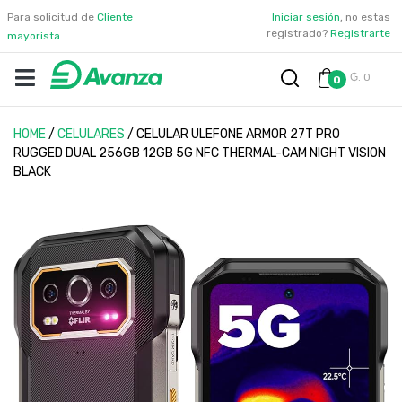
Para solicitud de
Cliente
Iniciar sesión
, no estas
registrado?
Registrarte
mayorista
₲. 0
0
HOME
/
CELULARES
/
CELULAR ULEFONE ARMOR 27T PRO
RUGGED DUAL 256GB 12GB 5G NFC THERMAL-CAM NIGHT VISION
BLACK