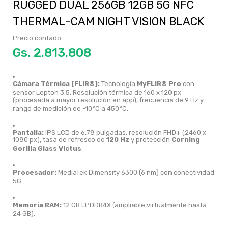
RUGGED DUAL 256GB 12GB 5G NFC
THERMAL-CAM NIGHT VISION BLACK
Precio contado
Gs.
Cámara Térmica (FLIR®):
Tecnología
MyFLIR® Pro
con
sensor Lepton 3.5.
Resolución térmica de 160 x 120 px
(procesada a mayor resolución en app), frecuencia de 9 Hz y
rango de medición de -10°C a 450°C.
Pantalla:
IPS LCD de 6,78 pulgadas, resolución FHD+ (2460 x
1080 px), tasa de refresco de
120 Hz
y protección
Corning
Gorilla Glass Victus
.
Procesador:
MediaTek Dimensity 6300 (6 nm) con conectividad
5G.
Memoria RAM:
12 GB LPDDR4X (ampliable virtualmente hasta
24 GB).