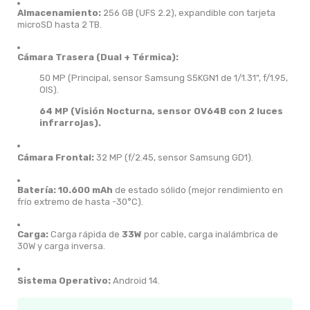
Almacenamiento:
256 GB (UFS 2.2), expandible con tarjeta
microSD hasta 2 TB.
Cámara Trasera (Dual + Térmica):
50 MP (Principal, sensor Samsung S5KGN1 de 1/1.31", f/1.95,
OIS).
64 MP (Visión Nocturna, sensor OV64B con 2 luces
infrarrojas).
Cámara Frontal:
32 MP (f/2.45, sensor Samsung GD1).
Batería:
10.600 mAh
de estado sólido (mejor rendimiento en
frío extremo de hasta -30°C).
Carga:
Carga rápida de
33W
por cable, carga inalámbrica de
30W y carga inversa.
Sistema Operativo:
Android 14.