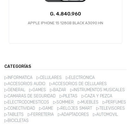
G.
APPLE IPHONE 15 128GB BLACK A3090 HN
C
CATEGORÍAS
▷INFORMATICA
▷CELULARES
▷ELECTRONICA
▷ACCESORIOS AUDIO
▷ACCESORIOS DE CELULARES
▷GENERAL
▷GAMES
▷BAZAR
▷INSTRUMENTOS MUSICALES
▷CAMARAS DE SEGURIDAD
▷PILETAS
▷CAZA Y PEZCA
▷ELECTRODOMESTICOS
▷SOMMIER
▷MUEBLES
▷PERFUMES
▷CONECTIVIDAD
▷GAME
▷RELOJES SMART
▷TELEVISORES
▷TABLETS
▷FERRETERIA
▷ADAPTADORES
▷AUTOMOVIL
▷BICICLETAS