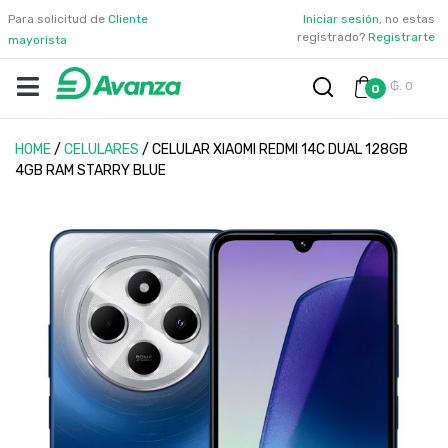
Para solicitud de
Cliente
Iniciar sesión
, no estas
registrado?
Registrarte
mayorista
₲. 0
0
HOME
/
CELULARES
/
CELULAR XIAOMI REDMI 14C DUAL 128GB
4GB RAM STARRY BLUE