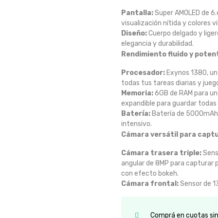
Pantalla:
Super AMOLED de 6.6
visualización nítida y colores v
Diseño:
Cuerpo delgado y lige
elegancia y durabilidad.
Rendimiento fluido y poten
Procesador:
Exynos 1380, un 
todas tus tareas diarias y jueg
Memoria:
6GB de RAM para una
expandible para guardar todas 
Batería:
Batería de 5000mAh q
intensivo.
Cámara versátil para capt
Cámara trasera triple:
Senso
angular de 8MP para capturar p
con efecto bokeh.
Cámara frontal:
Sensor de 13
Comprá en cuotas sin 