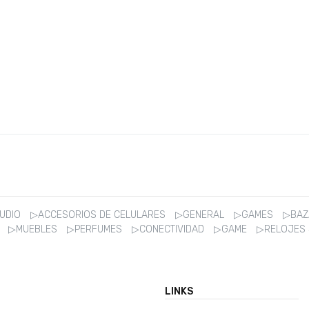
AUDIO
▷ACCESORIOS DE CELULARES
▷GENERAL
▷GAMES
▷BA
R
▷MUEBLES
▷PERFUMES
▷CONECTIVIDAD
▷GAME
▷RELOJES
LINKS