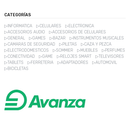
CATEGORÍAS
▷INFORMATICA
▷CELULARES
▷ELECTRONICA
▷ACCESORIOS AUDIO
▷ACCESORIOS DE CELULARES
▷GENERAL
▷GAMES
▷BAZAR
▷INSTRUMENTOS MUSICALES
▷CAMARAS DE SEGURIDAD
▷PILETAS
▷CAZA Y PEZCA
▷ELECTRODOMESTICOS
▷SOMMIER
▷MUEBLES
▷PERFUMES
▷CONECTIVIDAD
▷GAME
▷RELOJES SMART
▷TELEVISORES
▷TABLETS
▷FERRETERIA
▷ADAPTADORES
▷AUTOMOVIL
▷BICICLETAS