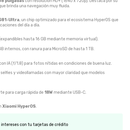
88 pulgadas
con resolución HD+ (1640 x 720p).
Destaca por su
o que brinda una navegación muy fluida.
 G81-Ultra
, un chip optimizado para el ecosistema HyperOS que
aciones del día a día.
 (expandibles hasta 16 GB mediante memoria virtual).
B internos, con ranura para MicroSD de hasta 1 TB.
on IA (f/1.8) para fotos nítidas en condiciones de buena luz.
a selfies y videollamadas con mayor claridad que modelos
te para carga rápida de
18W
mediante USB-C.
en
Xiaomi HyperOS
.
intereses con tu tarjetas de crédito