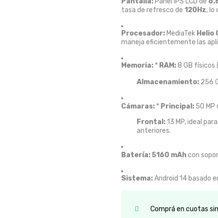
Pantalla:
Panel IPS LCD de
6.
tasa de refresco de
120Hz
, l
Procesador:
MediaTek
Helio
maneja eficientemente las aplic
Memoria:
*
RAM:
8 GB físicos
Almacenamiento:
256 G
Cámaras:
*
Principal:
50 MP c
Frontal:
13 MP, ideal par
anteriores.
Batería:
5160 mAh
con sopor
Sistema:
Android 14 basado 
Comprá en cuotas sin 