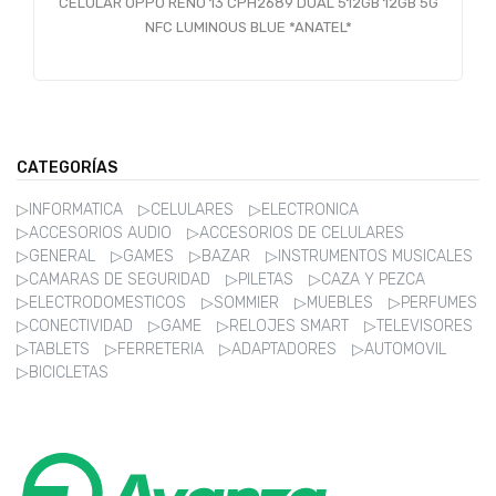
CELULAR OPPO RENO 13 CPH2689 DUAL 512GB 12GB 5G
NFC LUMINOUS BLUE *ANATEL*
CATEGORÍAS
▷INFORMATICA
▷CELULARES
▷ELECTRONICA
▷ACCESORIOS AUDIO
▷ACCESORIOS DE CELULARES
▷GENERAL
▷GAMES
▷BAZAR
▷INSTRUMENTOS MUSICALES
▷CAMARAS DE SEGURIDAD
▷PILETAS
▷CAZA Y PEZCA
▷ELECTRODOMESTICOS
▷SOMMIER
▷MUEBLES
▷PERFUMES
▷CONECTIVIDAD
▷GAME
▷RELOJES SMART
▷TELEVISORES
▷TABLETS
▷FERRETERIA
▷ADAPTADORES
▷AUTOMOVIL
▷BICICLETAS