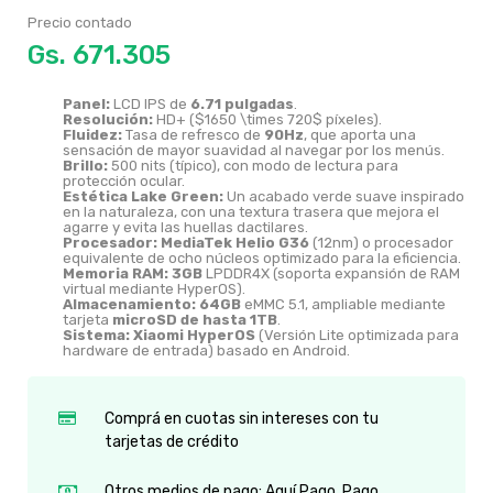
Precio contado
Gs.
Panel:
LCD IPS de
6.71 pulgadas
.
Resolución:
HD+ (
$1650 \times 720$
píxeles).
Fluidez:
Tasa de refresco de
90Hz
, que aporta una
sensación de mayor suavidad al navegar por los menús.
Brillo:
500 nits (típico), con modo de lectura para
protección ocular.
Estética Lake Green:
Un acabado verde suave inspirado
en la naturaleza, con una textura trasera que mejora el
agarre y evita las huellas dactilares.
Procesador:
MediaTek Helio G36
(12nm) o procesador
equivalente de ocho núcleos optimizado para la eficiencia.
Memoria RAM:
3GB
LPDDR4X (soporta expansión de RAM
virtual mediante HyperOS).
Almacenamiento:
64GB
eMMC 5.1, ampliable mediante
tarjeta
microSD de hasta 1TB
.
Sistema:
Xiaomi HyperOS
(Versión Lite optimizada para
hardware de entrada) basado en Android.
Comprá en cuotas sin intereses con tu
tarjetas de crédito
Otros medios de pago: Aquí Pago, Pago