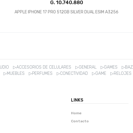
G.
APPLE IPHONE 17 PRO 512GB SILVER DUAL ESIM A3256
AUDIO
▷ACCESORIOS DE CELULARES
▷GENERAL
▷GAMES
▷BA
R
▷MUEBLES
▷PERFUMES
▷CONECTIVIDAD
▷GAME
▷RELOJES
LINKS
Home
Contacto