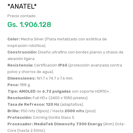
*ANATEL*
Precio contado
Gs.
Color:
Mecha Silver (Plata metalizado con estética de
inspiración robótica).
Construcción:
Diseño ultrafino con bordes planos y chasis de
aleación ligera.
Resistencia:
Certificación
IP65
(protección avanzada contra
polvo y chorros de agua).
Dimensiones:
161.7 x 74.7 x 7.6 mm.
Peso:
188 g.
Tipo:
AMOLED
de
6.72 pulgadas
con soporte HDR10+.
Resolución:
Full HD+ (2400 x 1080 píxeles).
Tasa de Refresco:
120 Hz
(adaptativa).
Brillo:
950 nits (típico) / Hasta
2000 nits
(pico).
Protección:
Corning Gorilla Glass 5.
Procesador:
MediaTek Dimensity 7300 Energy
(4nm) Octa-
Core (hasta 2.5GHz).