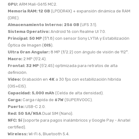
GPU:
ARM Mali-G615 MC2.
Memoria RAM:
12 GB
(LPDDR4X) + expansión dinámica de RAM
(DRE).
Almacenamiento Interno:
256 GB
(UFS 3.1).
Sistema Operativo:
Android 16 con Realme UI 7.0.
Principal:
50 MP
(f/1.8) con sensor Sony LYTIA y Estabilización
Óptica de Imagen (
OIS
).
Ultra Gran Angular:
8 MP (f/2.2) con ángulo de visión de 112°.
Macro:
2 MP (f/2.4).
Frontal:
32 MP
(f/2.45) optimizada para retratos de alta
definición.
Video:
Grabación en
4K
a 30 fps con estabilización híbrida
(OIS+EIS).
Capacidad:
5,000 mAh
(Celda de alta densidad).
Carga:
Carga rápida de
67W
(SUPERVOOC).
Puerto:
USB-C 2.0.
Red:
5G SA/NSA
Dual SIM (Nano).
NFC:
Sí
(soporte para pagos inalámbricos y Google Pay - Anatel
certified).
Wireless:
Wi-Fi 6, Bluetooth 5.4.