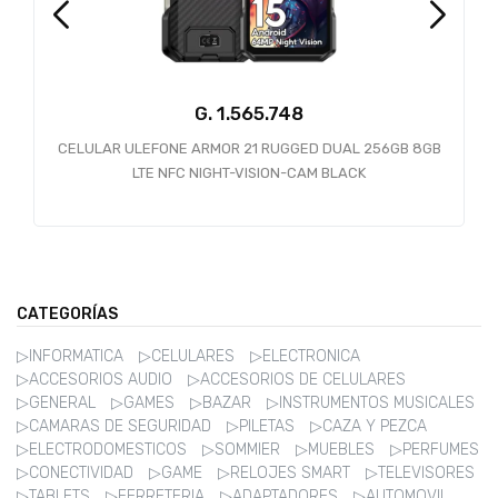
G.
1.565.748
CELULAR ULEFONE ARMOR 21 RUGGED DUAL 256GB 8GB
LTE NFC NIGHT-VISION-CAM BLACK
CATEGORÍAS
▷INFORMATICA
▷CELULARES
▷ELECTRONICA
▷ACCESORIOS AUDIO
▷ACCESORIOS DE CELULARES
▷GENERAL
▷GAMES
▷BAZAR
▷INSTRUMENTOS MUSICALES
▷CAMARAS DE SEGURIDAD
▷PILETAS
▷CAZA Y PEZCA
▷ELECTRODOMESTICOS
▷SOMMIER
▷MUEBLES
▷PERFUMES
▷CONECTIVIDAD
▷GAME
▷RELOJES SMART
▷TELEVISORES
▷TABLETS
▷FERRETERIA
▷ADAPTADORES
▷AUTOMOVIL