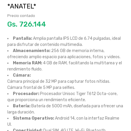
*ANATEL*
Precio contado
Gs.
Pantalla:
Amplia pantalla IPS LCD de 6.74 pulgadas, ideal
para disfrutar de contenido multimedia.
Almacenamiento:
256 GB de memoria interna,
ofreciendo amplio espacio para aplicaciones, fotos y videos.
Memoria RAM:
4 GB de RAM, facilitando la multitarea y el
rendimiento fluido.
Cámara:
Cámara principal de 32 MP para capturar fotos nítidas.
Cámara frontal de 5 MP para selfies.
Procesador:
Procesador Unisoc Tiger T612 Octa-core,
que proporciona un rendimiento eficiente.
Batería:
Batería de 5000 mAh, diseñada para ofrecer una
larga duración.
Sistema Operativo:
Android 14, con la interfaz Realme
UI.
Conectividad:
Dual SIM, 4G LTE, Wi-Fi, Bluetooth.