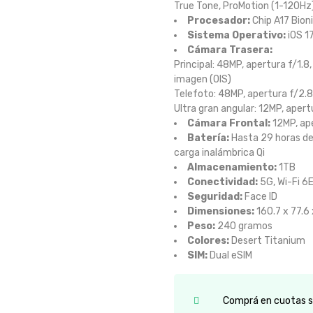
True Tone, ProMotion (1-120Hz
Procesador:
Chip A17 Bion
Sistema Operativo:
iOS 1
Cámara Trasera:
Principal: 48MP, apertura f/1.8
imagen (OIS)
Telefoto: 48MP, apertura f/2.8
Ultra gran angular: 12MP, aper
Cámara Frontal:
12MP, ape
Batería:
Hasta 29 horas de 
carga inalámbrica Qi
Almacenamiento:
1TB
Conectividad:
5G, Wi-Fi 6E
Seguridad:
Face ID
Dimensiones:
160.7 x 77.6
Peso:
240 gramos
Colores:
Desert Titanium
SIM:
Dual eSIM
Comprá en cuotas si