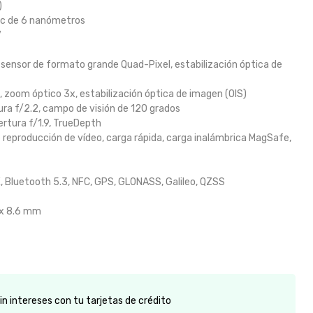
)
ic de 6 nanómetros
7
, sensor de formato grande Quad-Pixel, estabilización óptica de
, zoom óptico 3x, estabilización óptica de imagen (OIS)
tura f/2.2, campo de visión de 120 grados
rtura f/1.9, TrueDepth
reproducción de vídeo, carga rápida, carga inalámbrica MagSafe,
, Bluetooth 5.3, NFC, GPS, GLONASS, Galileo, QZSS
 x 8.6 mm
n intereses con tu tarjetas de crédito