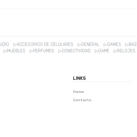
AUDIO
▷ACCESORIOS DE CELULARES
▷GENERAL
▷GAMES
▷BA
R
▷MUEBLES
▷PERFUMES
▷CONECTIVIDAD
▷GAME
▷RELOJES
LINKS
Home
Contacto