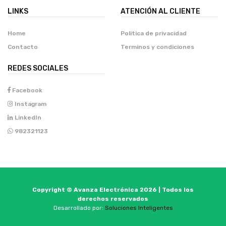
LINKS
ATENCIÓN AL CLIENTE
Home
Politica de privacidad
Contacto
Terminos y condiciones
REDES SOCIALES
Facebook
Instagram
LinkedIn
982321123
Copyright © Avanza Electrónica 2026 | Todos los
derechos reservados
Desarrollado por:
Soluciones Inteligentes