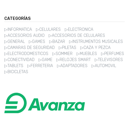
CATEGORÍAS
▷INFORMATICA
▷CELULARES
▷ELECTRONICA
▷ACCESORIOS AUDIO
▷ACCESORIOS DE CELULARES
▷GENERAL
▷GAMES
▷BAZAR
▷INSTRUMENTOS MUSICALES
▷CAMARAS DE SEGURIDAD
▷PILETAS
▷CAZA Y PEZCA
▷ELECTRODOMESTICOS
▷SOMMIER
▷MUEBLES
▷PERFUMES
▷CONECTIVIDAD
▷GAME
▷RELOJES SMART
▷TELEVISORES
▷TABLETS
▷FERRETERIA
▷ADAPTADORES
▷AUTOMOVIL
▷BICICLETAS