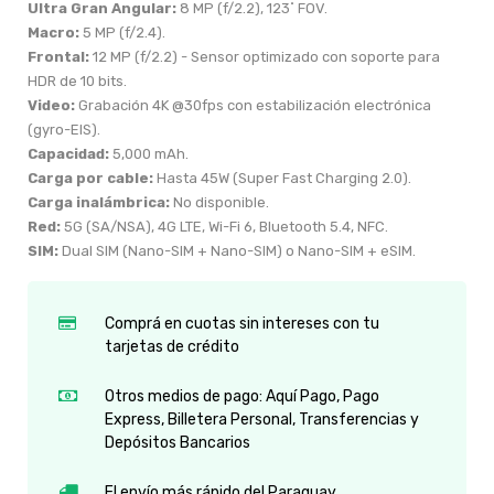
Ultra Gran Angular:
8 MP (f/2.2), 123˚ FOV.
Macro:
5 MP (f/2.4).
Frontal:
12 MP (f/2.2) - Sensor optimizado con soporte para
HDR de 10 bits.
Video:
Grabación 4K @30fps con estabilización electrónica
(gyro-EIS).
Capacidad:
5,000 mAh.
Carga por cable:
Hasta 45W (Super Fast Charging 2.0).
Carga inalámbrica:
No disponible.
Red:
5G (SA/NSA), 4G LTE, Wi-Fi 6, Bluetooth 5.4, NFC.
SIM:
Dual SIM (Nano-SIM + Nano-SIM) o Nano-SIM + eSIM.
Comprá en cuotas sin intereses con tu
tarjetas de crédito
Otros medios de pago: Aquí Pago, Pago
Express, Billetera Personal, Transferencias y
Depósitos Bancarios
El envío más rápido del Paraguay