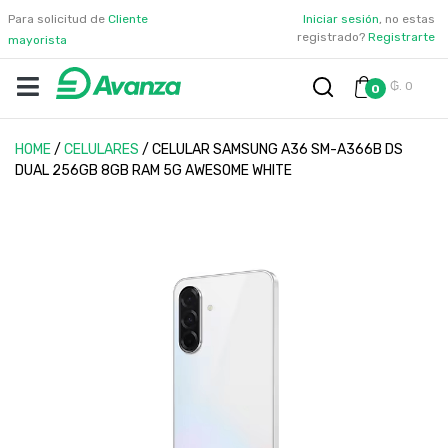
Para solicitud de
Cliente
Iniciar sesión
, no estas
registrado?
Registrarte
mayorista
₲. 0
0
HOME
/
CELULARES
/
CELULAR SAMSUNG A36 SM-A366B DS
DUAL 256GB 8GB RAM 5G AWESOME WHITE