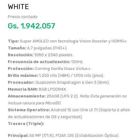
WHITE
Precio contado
Gs.
Tipo:
Super AMOLED con tecnología Vision Booster y HDR10+.
Tamaño:
6.7 pulgadas (FHD+).
Resolución:
1080 x 2340 píxeles.
Frecuencia de actualización:
120Hz.
Protección:
Corning Gorilla Glass Victus+.
Brillo máximo:
1,200 nits (HBM) / 1,900 nits (pico).
Procesador:
Qualcomm Snapdragon 6 Gen 3 (4nm).
Memoria RAM:
8GB LPDDR4X.
Almacenamiento:
256GB (UFS 2.2).
Nota: Esta generación no
incluye ranura para MicroSD
.
Sistema Operativo:
Android 15 con One UI 7.1 (Soporta 6 años
de actualizaciones de OS y seguridad).
Trasera (Triple):
Principal:
50 MP (f/1.8), PDAF, OIS (Estabilización Óptica).