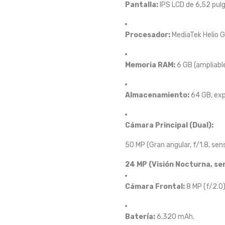
Pantalla:
IPS LCD de 6,52 pulg
Procesador:
MediaTek Helio G
Memoria RAM:
6 GB (ampliabl
Almacenamiento:
64 GB, exp
Cámara Principal (Dual):
50 MP (Gran angular, f/1.8, s
24 MP (Visión Nocturna, sen
Cámara Frontal:
8 MP (f/2.0)
Batería:
6.320 mAh.