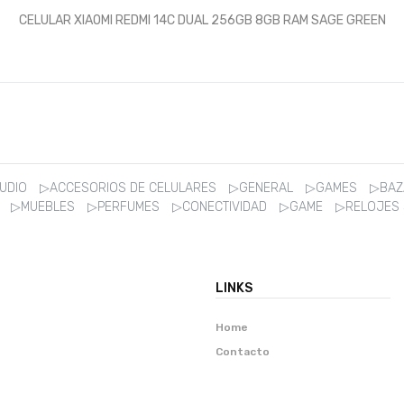
CELULAR XIAOMI REDMI 14C DUAL 256GB 8GB RAM SAGE GREEN
AUDIO
▷ACCESORIOS DE CELULARES
▷GENERAL
▷GAMES
▷BA
R
▷MUEBLES
▷PERFUMES
▷CONECTIVIDAD
▷GAME
▷RELOJES
LINKS
Home
Contacto