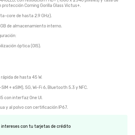
 AMOLED, con resolución FHD+ (1080 x 2340 píxeles) y tasa de
 protección Corning Gorilla Glass Victus+.
ta-core de hasta 2.9 GHz).
 GB de almacenamiento interno.
guración:
lización óptica (OIS).
rápida de hasta 45 W.
SIM + eSIM), 5G, Wi-Fi 6, Bluetooth 5.3 y NFC.
5 con interfaz One UI.
ua y al polvo con certificación IP67.
intereses con tu tarjetas de crédito