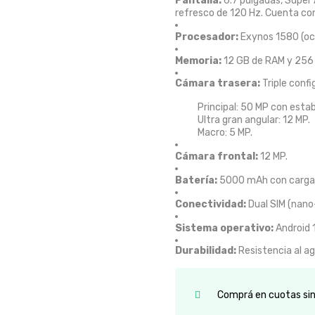
Pantalla:
6.7 pulgadas, Super
refresco de 120 Hz.
Cuenta con
Procesador:
Exynos 1580 (oc
Memoria:
12 GB de RAM y 256
Cámara trasera:
Triple confi
Principal: 50 MP con estabi
Ultra gran angular: 12 MP.
Macro: 5 MP.
Cámara frontal:
12 MP.
Batería:
5000 mAh con carga 
Conectividad:
Dual SIM (nano-
Sistema operativo:
Android 1
Durabilidad:
Resistencia al ag
Comprá en cuotas sin 