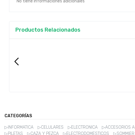
No tiene informaciones adicionales
Productos Relacionados
CATEGORÍAS
▷INFORMATICA
▷CELULARES
▷ELECTRONICA
▷ACCESORIOS 
▷PILETAS
▷CAZA Y PEZCA
▷ELECTRODOMESTICOS
▷SOMMIE