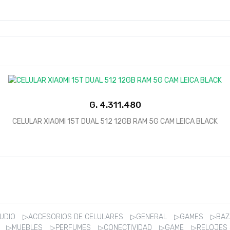
G.
CELULAR XIAOMI 15T DUAL 512 12GB RAM 5G CAM LEICA BLACK
AUDIO
▷ACCESORIOS DE CELULARES
▷GENERAL
▷GAMES
▷BA
R
▷MUEBLES
▷PERFUMES
▷CONECTIVIDAD
▷GAME
▷RELOJES