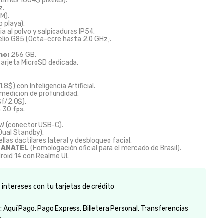
\times 1604$
píxeles).
z.
M).
 playa).
a al polvo y salpicaduras IP54.
lio G85 (Octa-core hasta 2.0 GHz).
no:
256 GB.
arjeta MicroSD dedicada.
1.8$
) con Inteligencia Artificial.
a medición de profundidad.
$f/2.0$
).
 30 fps.
W (conector USB-C).
Dual Standby).
llas dactilares lateral y desbloqueo facial.
ANATEL
(Homologación oficial para el mercado de Brasil).
roid 14 con Realme UI.
intereses con tu tarjetas de crédito
 Aquí Pago, Pago Express, Billetera Personal, Transferencias