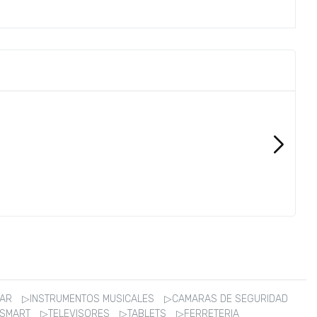
ZAR
▷INSTRUMENTOS MUSICALES
▷CAMARAS DE SEGURIDAD
 SMART
▷TELEVISORES
▷TABLETS
▷FERRETERIA