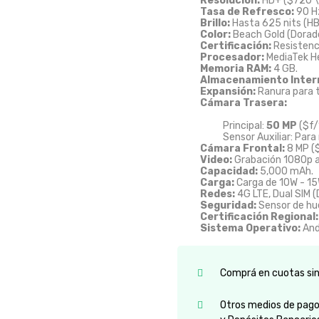
Resolución:
HD+ (
$720 
Tasa de Refresco:
90 H
Brillo:
Hasta 625 nits (HB
Color:
Beach Gold (Dorado
Certificación:
Resistenci
Procesador:
MediaTek He
Memoria RAM:
4 GB.
Almacenamiento Inter
Expansión:
Ranura para t
Cámara Trasera:
Principal:
50 MP
(
$f/
Sensor Auxiliar: Par
Cámara Frontal:
8 MP (
Video:
Grabación 1080p a
Capacidad:
5,000 mAh.
Carga:
Carga de 10W - 15
Redes:
4G LTE, Dual SIM (
Seguridad:
Sensor de hue
Certificación Regional:
Sistema Operativo:
And
Comprá en cuotas sin 
Otros medios de pago: