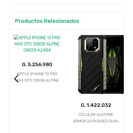
Productos Relacionados
3 PRO
ALPINE
84
G.
G.
CELULAR ULEFONE
APPLE IPHONE 17 256GB
ARMOR 22 RUGGED DUAL
BLACK SIM CARD ESIM
256GB 8GB LTE NFC
A3520 HN