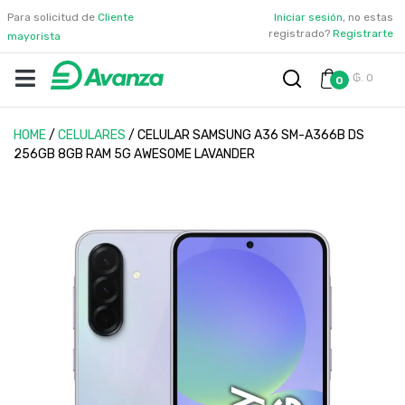
Para solicitud de
Cliente
Iniciar sesión
, no estas
registrado?
Registrarte
mayorista
₲. 0
0
HOME
/
CELULARES
/
CELULAR SAMSUNG A36 SM-A366B DS
256GB 8GB RAM 5G AWESOME LAVANDER