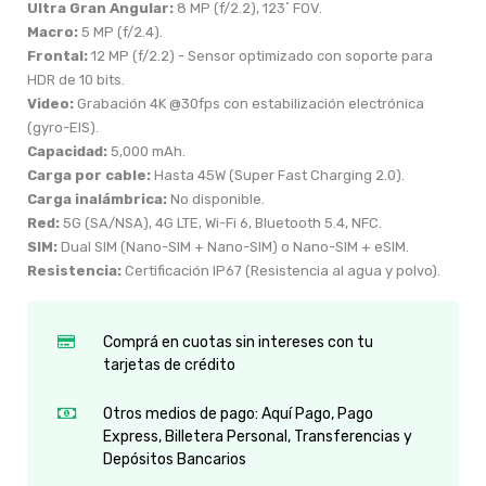
Ultra Gran Angular:
8 MP (f/2.2), 123˚ FOV.
Macro:
5 MP (f/2.4).
Frontal:
12 MP (f/2.2) - Sensor optimizado con soporte para
HDR de 10 bits.
Video:
Grabación 4K @30fps con estabilización electrónica
(gyro-EIS).
Capacidad:
5,000 mAh.
Carga por cable:
Hasta 45W (Super Fast Charging 2.0).
Carga inalámbrica:
No disponible.
Red:
5G (SA/NSA), 4G LTE, Wi-Fi 6, Bluetooth 5.4, NFC.
SIM:
Dual SIM (Nano-SIM + Nano-SIM) o Nano-SIM + eSIM.
Resistencia:
Certificación IP67 (Resistencia al agua y polvo).
Comprá en cuotas sin intereses con tu
tarjetas de crédito
Otros medios de pago: Aquí Pago, Pago
Express, Billetera Personal, Transferencias y
Depósitos Bancarios