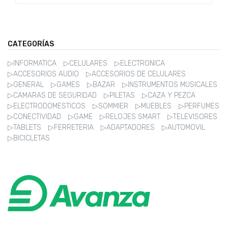
GREEN BLACK
CATEGORÍAS
▷INFORMATICA
▷CELULARES
▷ELECTRONICA
▷ACCESORIOS AUDIO
▷ACCESORIOS DE CELULARES
▷GENERAL
▷GAMES
▷BAZAR
▷INSTRUMENTOS MUSICALES
▷CAMARAS DE SEGURIDAD
▷PILETAS
▷CAZA Y PEZCA
▷ELECTRODOMESTICOS
▷SOMMIER
▷MUEBLES
▷PERFUMES
▷CONECTIVIDAD
▷GAME
▷RELOJES SMART
▷TELEVISORES
▷TABLETS
▷FERRETERIA
▷ADAPTADORES
▷AUTOMOVIL
▷BICICLETAS