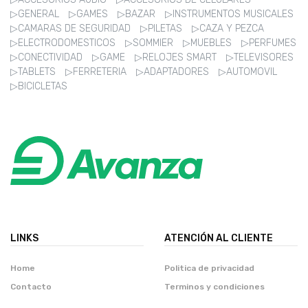
▷GENERAL
▷GAMES
▷BAZAR
▷INSTRUMENTOS MUSICALES
▷CAMARAS DE SEGURIDAD
▷PILETAS
▷CAZA Y PEZCA
▷ELECTRODOMESTICOS
▷SOMMIER
▷MUEBLES
▷PERFUMES
▷CONECTIVIDAD
▷GAME
▷RELOJES SMART
▷TELEVISORES
▷TABLETS
▷FERRETERIA
▷ADAPTADORES
▷AUTOMOVIL
▷BICICLETAS
LINKS
ATENCIÓN AL CLIENTE
Home
Politica de privacidad
Contacto
Terminos y condiciones