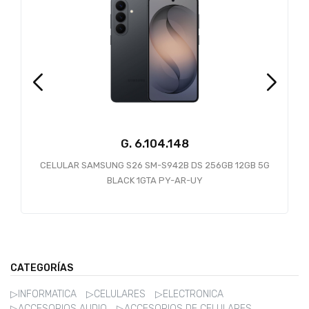
G.
6.104.148
CELULAR SAMSUNG S26 SM-S942B DS 256GB 12GB 5G
BLACK 1GTA PY-AR-UY
CATEGORÍAS
▷INFORMATICA
▷CELULARES
▷ELECTRONICA
▷ACCESORIOS AUDIO
▷ACCESORIOS DE CELULARES