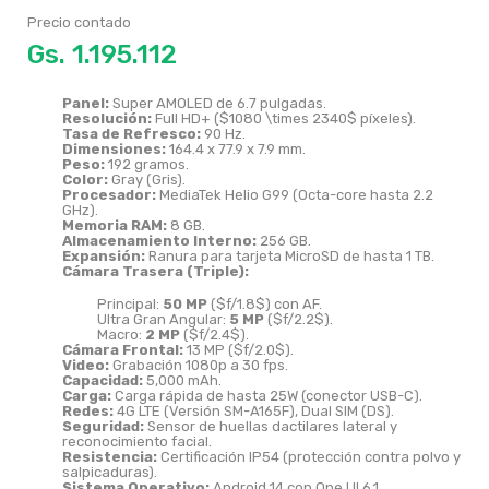
Precio contado
Gs.
Panel:
Super AMOLED de 6.7 pulgadas.
Resolución:
Full HD+ (
$1080 \times 2340$
píxeles).
Tasa de Refresco:
90 Hz.
Dimensiones:
164.4 x 77.9 x 7.9 mm.
Peso:
192 gramos.
Color:
Gray (Gris).
Procesador:
MediaTek Helio G99 (Octa-core hasta 2.2
GHz).
Memoria RAM:
8 GB.
Almacenamiento Interno:
256 GB.
Expansión:
Ranura para tarjeta MicroSD de hasta 1 TB.
Cámara Trasera (Triple):
Principal:
50 MP
(
$f/1.8$
) con AF.
Ultra Gran Angular:
5 MP
(
$f/2.2$
).
Macro:
2 MP
(
$f/2.4$
).
Cámara Frontal:
13 MP (
$f/2.0$
).
Video:
Grabación 1080p a 30 fps.
Capacidad:
5,000 mAh.
Carga:
Carga rápida de hasta 25W (conector USB-C).
Redes:
4G LTE (Versión SM-A165F), Dual SIM (DS).
Seguridad:
Sensor de huellas dactilares lateral y
reconocimiento facial.
Resistencia:
Certificación IP54 (protección contra polvo y
salpicaduras).
Sistema Operativo:
Android 14 con One UI 6.1.