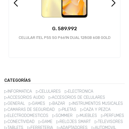
G.
589.992
CELULAR ITEL P55 5G P661N DUAL 128GB 6GB GOLD
C
CATEGORÍAS
▷INFORMATICA
▷CELULARES
▷ELECTRONICA
▷ACCESORIOS AUDIO
▷ACCESORIOS DE CELULARES
▷GENERAL
▷GAMES
▷BAZAR
▷INSTRUMENTOS MUSICALES
▷CAMARAS DE SEGURIDAD
▷PILETAS
▷CAZA Y PEZCA
▷ELECTRODOMESTICOS
▷SOMMIER
▷MUEBLES
▷PERFUMES
▷CONECTIVIDAD
▷GAME
▷RELOJES SMART
▷TELEVISORES
▷TABLETS
▷FERRETERIA
▷ADAPTADORES
▷AUTOMOVIL