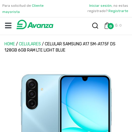
Para solicitud de
Cliente
Iniciar sesión
, no estas
registrado?
Registrarte
mayorista
₲. 0
0
HOME
/
CELULARES
/
CELULAR SAMSUNG A17 SM-A175F DS
128GB 6GB RAM LTE LIGHT BLUE