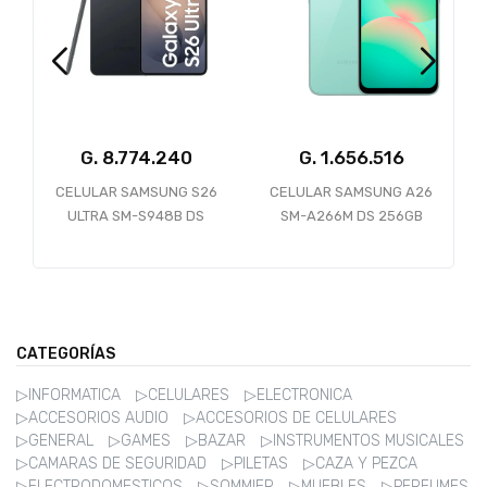
G.
G.
1.656.516
CELULAR SAMSUNG S26
CELULAR SAMSUNG A26
B
ULTRA SM-S948B DS
SM-A266M DS 256GB
512GB 12GB 5G BLACK
8GB RAM 5G MINT
CATEGORÍAS
▷INFORMATICA
▷CELULARES
▷ELECTRONICA
▷ACCESORIOS AUDIO
▷ACCESORIOS DE CELULARES
▷GENERAL
▷GAMES
▷BAZAR
▷INSTRUMENTOS MUSICALES
▷CAMARAS DE SEGURIDAD
▷PILETAS
▷CAZA Y PEZCA
▷ELECTRODOMESTICOS
▷SOMMIER
▷MUEBLES
▷PERFUMES