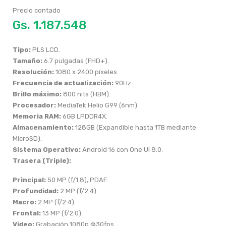
Precio contado
Gs.
Tipo:
PLS LCD.
Tamaño:
6.7 pulgadas (FHD+).
Resolución:
1080 x 2400 píxeles.
Frecuencia de actualización:
90Hz.
Brillo máximo:
800 nits (HBM).
Procesador:
MediaTek Helio G99 (6nm).
Memoria RAM:
6GB LPDDR4X.
Almacenamiento:
128GB (Expandible hasta 1TB mediante
MicroSD).
Sistema Operativo:
Android 16 con One UI 8.0.
Trasera (Triple):
Principal:
50 MP (f/1.8), PDAF.
Profundidad:
2 MP (f/2.4).
Macro:
2 MP (f/2.4).
Frontal:
13 MP (f/2.0).
Video:
Grabación 1080p @30fps.