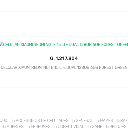
G.
1.217.804
CELULAR XIAOMI REDMI NOTE 15 LTE DUAL 128GB 6GB FOREST GREEN
AUDIO
▷ACCESORIOS DE CELULARES
▷GENERAL
▷GAMES
▷BA
R
▷MUEBLES
▷PERFUMES
▷CONECTIVIDAD
▷GAME
▷RELOJES