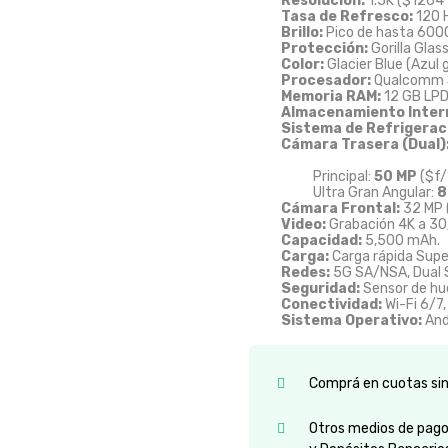
Resolución:
1.5K (
$1264 
Tasa de Refresco:
120 H
Brillo:
Pico de hasta 6000
Protección:
Gorilla Glass
Color:
Glacier Blue (Azul g
Procesador:
Qualcomm S
Memoria RAM:
12 GB LP
Almacenamiento Inter
Sistema de Refrigerac
Cámara Trasera (Dual)
Principal:
50 MP
(
$f/
Ultra Gran Angular:
8
Cámara Frontal:
32 MP 
Video:
Grabación 4K a 30
Capacidad:
5,500 mAh.
Carga:
Carga rápida Sup
Redes:
5G SA/NSA, Dual 
Seguridad:
Sensor de hue
Conectividad:
Wi-Fi 6/7,
Sistema Operativo:
And
Comprá en cuotas sin 
Otros medios de pago: