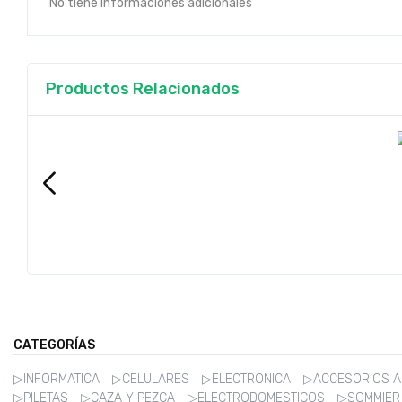
No tiene informaciones adicionales
Productos Relacionados
CATEGORÍAS
▷INFORMATICA
▷CELULARES
▷ELECTRONICA
▷ACCESORIOS 
▷PILETAS
▷CAZA Y PEZCA
▷ELECTRODOMESTICOS
▷SOMMIE