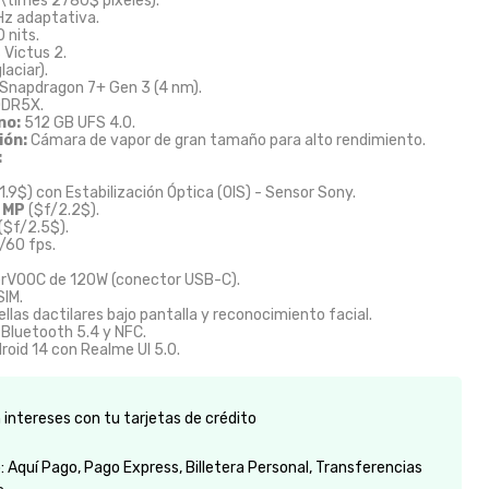
\times 2780$
píxeles).
z adaptativa.
 nits.
 Victus 2.
laciar).
napdragon 7+ Gen 3 (4 nm).
DDR5X.
no:
512 GB UFS 4.0.
ión:
Cámara de vapor de gran tamaño para alto rendimiento.
:
1.9$
) con Estabilización Óptica (OIS) - Sensor Sony.
 MP
(
$f/2.2$
).
(
$f/2.5$
).
/60 fps.
erVOOC de 120W (conector USB-C).
SIM.
llas dactilares bajo pantalla y reconocimiento facial.
 Bluetooth 5.4 y NFC.
roid 14 con Realme UI 5.0.
intereses con tu tarjetas de crédito
 Aquí Pago, Pago Express, Billetera Personal, Transferencias