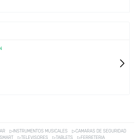
ZAR
▷INSTRUMENTOS MUSICALES
▷CAMARAS DE SEGURIDAD
 SMART
▷TELEVISORES
▷TABLETS
▷FERRETERIA