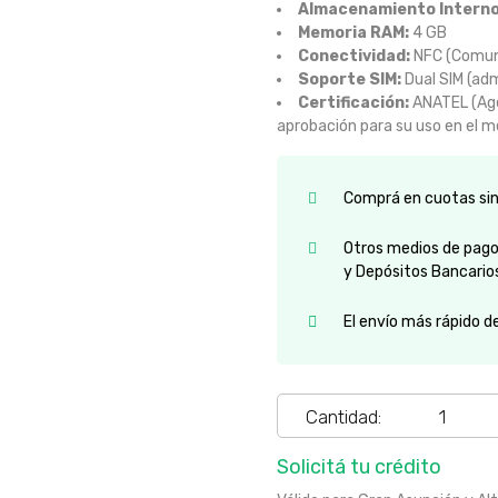
Almacenamiento Interno
Memoria RAM:
4 GB
Conectividad:
NFC (Comun
Soporte SIM:
Dual SIM (adm
Certificación:
ANATEL (Agen
aprobación para su uso en el m
Comprá en cuotas sin 
Otros medios de pago:
y Depósitos Bancario
El envío más rápido d
Cantidad:
Solicitá tu crédito