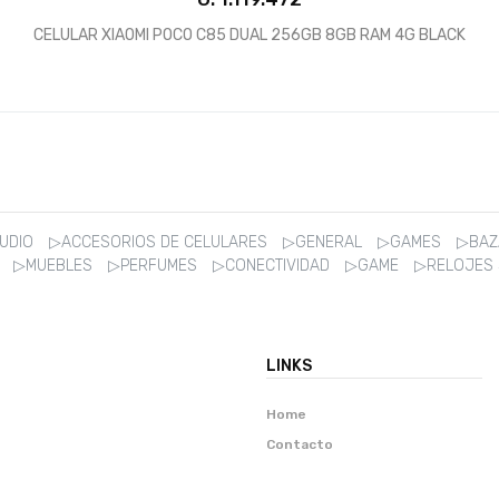
CELULAR XIAOMI POCO C85 DUAL 256GB 8GB RAM 4G BLACK
AUDIO
▷ACCESORIOS DE CELULARES
▷GENERAL
▷GAMES
▷BA
R
▷MUEBLES
▷PERFUMES
▷CONECTIVIDAD
▷GAME
▷RELOJES
LINKS
Home
Contacto