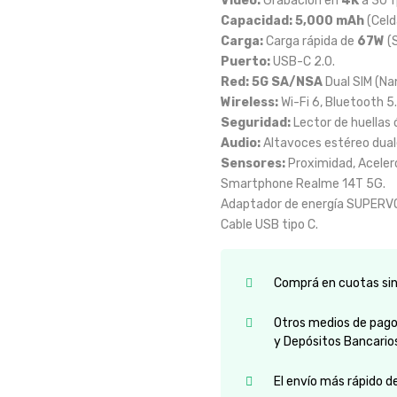
Video:
Grabación en
4K
a 30 f
Capacidad:
5,000 mAh
(Celd
Carga:
Carga rápida de
67W
(
Puerto:
USB-C 2.0.
Red:
5G SA/NSA
Dual SIM (Na
Wireless:
Wi-Fi 6, Bluetooth 5
Seguridad:
Lector de huellas
Audio:
Altavoces estéreo duale
Sensores:
Proximidad, Aceleró
Smartphone Realme 14T 5G.
Adaptador de energía SUPERV
Cable USB tipo C.
Comprá en cuotas sin 
Otros medios de pago:
y Depósitos Bancario
El envío más rápido d