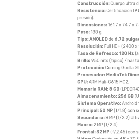
Construcción:
Cuerpo ultra d
Resistencia:
Certificación
IP
presión).
Dimensiones:
161.7 x 74.7 x 
Peso:
188 g.
Tipo:
AMOLED
de
6.72 pulga
Resolución:
Full HD+ (2400 x 
Tasa de Refresco:
120 Hz
(a
Brillo:
950 nits (típico) / hast
Protección:
Corning Gorilla Gl
Procesador:
MediaTek Dime
GPU:
ARM Mali-G615 MC2.
Memoria RAM:
8 GB
(LPDDR4X)
Almacenamiento:
256 GB
(U
Sistema Operativo:
Android 
Principal:
50 MP
(f/1.8) con s
Secundaria:
8 MP (f/2.2) Ultr
Macro:
2 MP (f/2.4).
Frontal:
32 MP
(f/2.45) con se