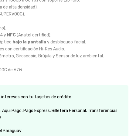
ps y 1080p a 60 fps con soporte EIS+OIS.
a de alta densidad).
SUPERVOOC).
no).
.4 y
NFC
(Anatel certified).
 óptico
bajo la pantalla
y desbloqueo facial.
s con certificación Hi-Res Audio.
metro, Giroscopio, Brújula y Sensor de luz ambiental.
OOC de 67W.
intereses con tu tarjetas de crédito
 Aquí Pago, Pago Express, Billetera Personal, Transferencias
s
el Paraguay