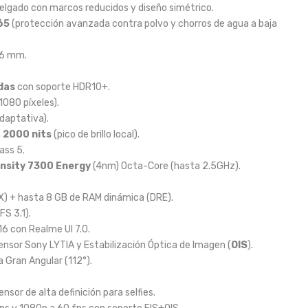
elgado con marcos reducidos y diseño simétrico.
65
(protección avanzada contra polvo y chorros de agua a baja
7.6 mm.
das
con soporte HDR10+.
1080 píxeles).
daptativa).
a
2000 nits
(pico de brillo local).
ass 5.
nsity 7300 Energy
(4nm) Octa-Core (hasta 2.5GHz).
 + hasta 8 GB de RAM dinámica (DRE).
FS 3.1).
16 con Realme UI 7.0.
ensor Sony LYTIA y Estabilización Óptica de Imagen (
OIS
).
a Gran Angular (112°).
nsor de alta definición para selfies.