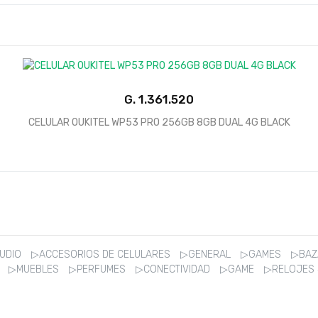
G.
CELULAR OUKITEL WP53 PRO 256GB 8GB DUAL 4G BLACK
AUDIO
▷ACCESORIOS DE CELULARES
▷GENERAL
▷GAMES
▷BA
R
▷MUEBLES
▷PERFUMES
▷CONECTIVIDAD
▷GAME
▷RELOJES