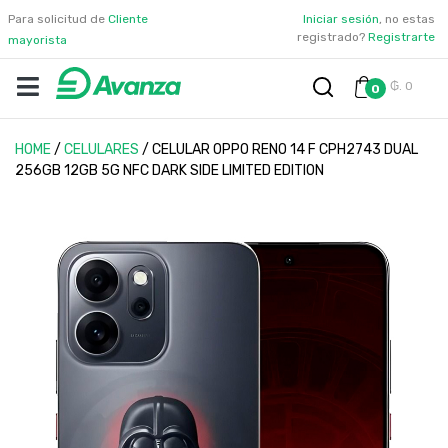
Para solicitud de
Cliente
Iniciar sesión
, no estas
registrado?
Registrarte
mayorista
₲. 0
0
HOME
/
CELULARES
/
CELULAR OPPO RENO 14 F CPH2743 DUAL
256GB 12GB 5G NFC DARK SIDE LIMITED EDITION