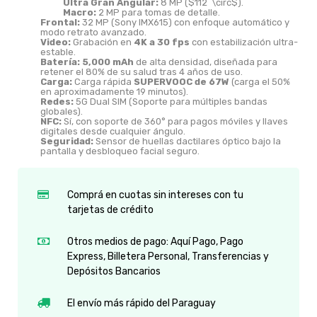
Ultra Gran Angular:
8 MP (
$112^\circ$
).
Macro:
2 MP para tomas de detalle.
Frontal:
32 MP (Sony IMX615) con enfoque automático y
modo retrato avanzado.
Video:
Grabación en
4K a 30 fps
con estabilización ultra-
estable.
Batería:
5,000 mAh
de alta densidad,
diseñada para
retener el 80% de su salud tras 4 años de uso.
Carga:
Carga rápida
SUPERVOOC de 67W
(carga el 50%
en aproximadamente 19 minutos).
Redes:
5G Dual SIM (Soporte para múltiples bandas
globales).
NFC:
Sí,
con soporte de 360° para pagos móviles y llaves
digitales desde cualquier ángulo.
Seguridad:
Sensor de huellas dactilares óptico bajo la
pantalla y desbloqueo facial seguro.
Comprá en cuotas sin intereses con tu
tarjetas de crédito
Otros medios de pago: Aquí Pago, Pago
Express, Billetera Personal, Transferencias y
Depósitos Bancarios
El envío más rápido del Paraguay