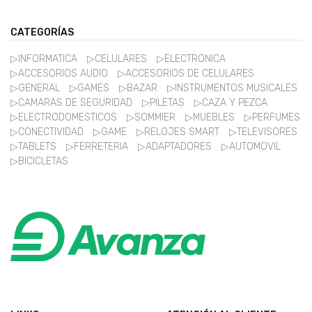
CATEGORÍAS
▷INFORMATICA
▷CELULARES
▷ELECTRONICA
▷ACCESORIOS AUDIO
▷ACCESORIOS DE CELULARES
▷GENERAL
▷GAMES
▷BAZAR
▷INSTRUMENTOS MUSICALES
▷CAMARAS DE SEGURIDAD
▷PILETAS
▷CAZA Y PEZCA
▷ELECTRODOMESTICOS
▷SOMMIER
▷MUEBLES
▷PERFUMES
▷CONECTIVIDAD
▷GAME
▷RELOJES SMART
▷TELEVISORES
▷TABLETS
▷FERRETERIA
▷ADAPTADORES
▷AUTOMOVIL
▷BICICLETAS