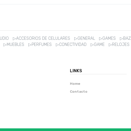
AUDIO
▷ACCESORIOS DE CELULARES
▷GENERAL
▷GAMES
▷BA
R
▷MUEBLES
▷PERFUMES
▷CONECTIVIDAD
▷GAME
▷RELOJES
LINKS
Home
Contacto