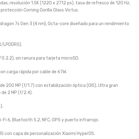
as, resolución 1.5K (1220 x 2712 px), tasa de refresco de 120 Hz,
 protección Corning Gorilla Glass Victus.
agon 7s Gen 3 (4 nm), Octa-core diseñado para un rendimiento
X/LPDDR5).
S 2.2), sin ranura para tarjeta microSD.
n carga rápida por cable de 67W.
 de 200 MP (f/1.7) con estabilización óptica (OIS), Ultra gran
 de 2 MP (f/2.4).
).
i-Fi 6, Bluetooth 5.2, NFC, GPS y puerto infrarrojo.
15 con capa de personalización Xiaomi HyperOS.