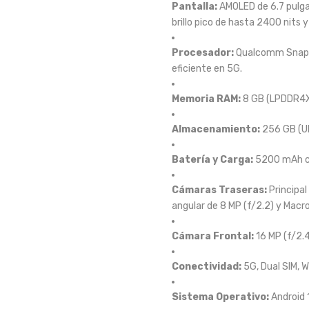
Pantalla:
AMOLED de 6.7 pulgad
brillo pico de hasta 2400 nits y
Procesador:
Qualcomm Snapdr
eficiente en 5G.
Memoria RAM:
8 GB (LPDDR4
Almacenamiento:
256 GB (UF
Batería y Carga:
5200 mAh co
Cámaras Traseras:
Principal
angular de 8 MP (f/2.2) y Macro
Cámara Frontal:
16 MP (f/2.4
Conectividad:
5G, Dual SIM, W
Sistema Operativo:
Android 