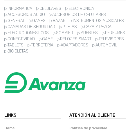
▷INFORMATICA
▷CELULARES
▷ELECTRONICA
▷ACCESORIOS AUDIO
▷ACCESORIOS DE CELULARES
▷GENERAL
▷GAMES
▷BAZAR
▷INSTRUMENTOS MUSICALES
▷CAMARAS DE SEGURIDAD
▷PILETAS
▷CAZA Y PEZCA
▷ELECTRODOMESTICOS
▷SOMMIER
▷MUEBLES
▷PERFUMES
▷CONECTIVIDAD
▷GAME
▷RELOJES SMART
▷TELEVISORES
▷TABLETS
▷FERRETERIA
▷ADAPTADORES
▷AUTOMOVIL
▷BICICLETAS
LINKS
ATENCIÓN AL CLIENTE
Home
Politica de privacidad