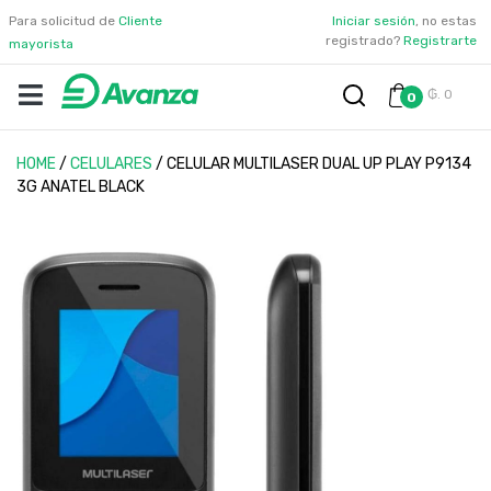
Para solicitud de
Cliente
Iniciar sesión
, no estas
registrado?
Registrarte
mayorista
₲. 0
0
HOME
/
CELULARES
/
CELULAR MULTILASER DUAL UP PLAY P9134
3G ANATEL BLACK