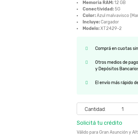
Memoria RAM:
12 GB
Conectividad:
5G
Color:
Azul malvavisco (Ma
Incluye:
Cargador
Modelo:
XT2429-2
Comprá en cuotas sin 
Otros medios de pago:
y Depósitos Bancario
El envío más rápido d
Cantidad:
Solicitá tu crédito
Válido para Gran Asunción y Al